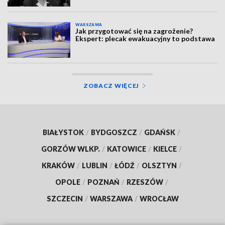
WARSZAWA
Jak przygotować się na zagrożenie?
Ekspert: plecak ewakuacyjny to podstawa
ZOBACZ WIĘCEJ
BIAŁYSTOK
/
BYDGOSZCZ
/
GDAŃSK
/
GORZÓW WLKP.
/
KATOWICE
/
KIELCE
/
KRAKÓW
/
LUBLIN
/
ŁÓDŹ
/
OLSZTYN
/
OPOLE
/
POZNAŃ
/
RZESZÓW
/
SZCZECIN
/
WARSZAWA
/
WROCŁAW