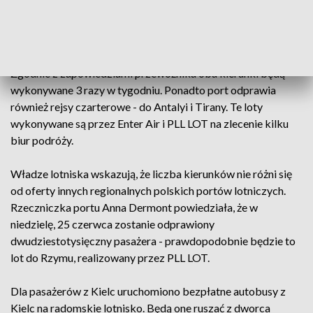
regularnych - do Paryża, Prewezy w Grecji, Rzymu, Tirany i
Warny. Rejsy są realizowane przez PLL LOT. Wczoraj Polskie
Linie Lotnicze LOT zapowiedziały, że rejsowe połączenia do
Paryża i Rzymu pozostaną także w zimowej siatce połączeń.
Zgodnie z zapowiedziami przewoźnika oba kierunki będą
wykonywane 3 razy w tygodniu. Ponadto port odprawia
również rejsy czarterowe - do Antalyi i Tirany. Te loty
wykonywane są przez Enter Air i PLL LOT na zlecenie kilku
biur podróży.
Władze lotniska wskazują, że liczba kierunków nie różni się
od oferty innych regionalnych polskich portów lotniczych.
Rzeczniczka portu Anna Dermont powiedziała, że w
niedzielę, 25 czerwca zostanie odprawiony
dwudziestotysięczny pasażera - prawdopodobnie będzie to
lot do Rzymu, realizowany przez PLL LOT.
Dla pasażerów z Kielc uruchomiono bezpłatne autobusy z
Kielc na radomskie lotnisko. Będą one ruszać z dworca