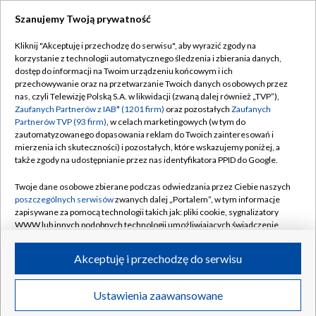
Szanujemy Twoją prywatność
Dołącz do nas:
Kliknij "Akceptuję i przechodzę do serwisu", aby wyrazić zgody na
korzystanie z technologii automatycznego śledzenia i zbierania danych,
TVP
dostęp do informacji na Twoim urządzeniu końcowym i ich
Abonament TVP
przechowywanie oraz na przetwarzanie Twoich danych osobowych przez
Regulamin TVP
nas, czyli Telewizję Polską S.A. w likwidacji (zwaną dalej również „TVP”),
Emisja w TVP
Polityka prywatności
Zaufanych Partnerów z IAB* (1201 firm)
oraz pozostałych
Zaufanych
Partnerów TVP (93 firm)
, w celach marketingowych (w tym do
Centrum informacji TVP
Moje zgody
zautomatyzowanego dopasowania reklam do Twoich zainteresowań i
mierzenia ich skuteczności) i pozostałych, które wskazujemy poniżej, a
Naziemna Telewizja Cyfrowa
Pomoc
także zgody na udostępnianie przez nas identyfikatora PPID do Google.
Sklep TVP
Biuro reklamy
Twoje dane osobowe zbierane podczas odwiedzania przez Ciebie naszych
Rada Programowa
Kontakt
poszczególnych serwisów
zwanych dalej „Portalem”, w tym informacje
zapisywane za pomocą technologii takich jak: pliki cookie, sygnalizatory
System NOS
WWW lub innych podobnych technologii umożliwiających świadczenie
dopasowanych i bezpiecznych usług, personalizację treści oraz reklam,
Informacje o nadawcy
Kanały
udostępnianie funkcji mediów społecznościowych oraz analizowanie
Akceptuję i przechodzę do serwisu
ruchu w Internecie.
Program dla prasy
©2026 Telewizja Polska S.A. w likwidacji
Biuro Reklamy
Twoje dane osobowe zbierane podczas odwiedzania przez Ciebie
Ustawienia zaawansowane
poszczególnych serwisów
na Portalu, takie jak adresy IP, identyfikatory
Ogłoszenie przetargowe
Twoich urządzeń końcowych i identyfikatory plików cookie, informacje o