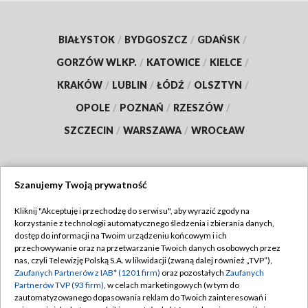
BIAŁYSTOK
/
BYDGOSZCZ
/
GDAŃSK
/
GORZÓW WLKP.
/
KATOWICE
/
KIELCE
/
KRAKÓW
/
LUBLIN
/
ŁÓDŹ
/
OLSZTYN
/
OPOLE
/
POZNAŃ
/
RZESZÓW
/
SZCZECIN
/
WARSZAWA
/
WROCŁAW
Szanujemy Twoją prywatność
Dołącz do nas:
Kliknij "Akceptuję i przechodzę do serwisu", aby wyrazić zgody na
korzystanie z technologii automatycznego śledzenia i zbierania danych,
TVP
dostęp do informacji na Twoim urządzeniu końcowym i ich
Abonament TVP
przechowywanie oraz na przetwarzanie Twoich danych osobowych przez
Regulamin TVP
nas, czyli Telewizję Polską S.A. w likwidacji (zwaną dalej również „TVP”),
Emisja w TVP
Polityka prywatności
Zaufanych Partnerów z IAB* (1201 firm)
oraz pozostałych
Zaufanych
Partnerów TVP (93 firm)
, w celach marketingowych (w tym do
Centrum informacji TVP
Moje zgody
zautomatyzowanego dopasowania reklam do Twoich zainteresowań i