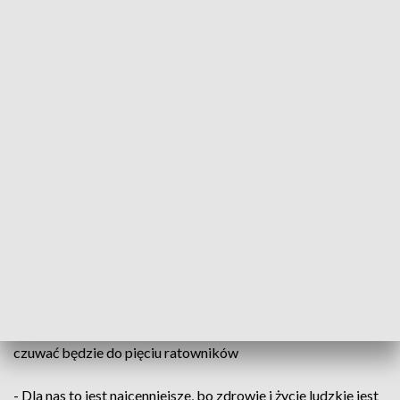
fot. TVP3 Warszawa
Mowa o jeziorze Górskim w Grabinie. Od kilku lat
nad bezpiecznym wypoczynkiem nad wodą czuwają
tam Orlen i Wodne Ochotnicze Pogotowie
Ratunkowe.
Orlen zatrudnia ratowników, przygotowuje plażę i kąpielisko.
W tym miejscu, do końca sierpnia, codziennie, od 10 do 18,
czuwać będzie do pięciu ratowników
- Dla nas to jest najcenniejsze, bo zdrowie i życie ludzkie jest