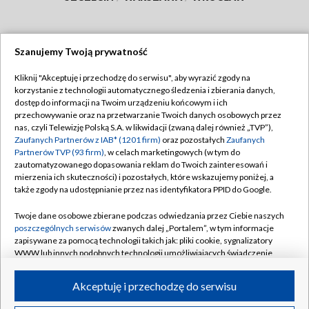
Szanujemy Twoją prywatność
Dołącz do nas:
Kliknij "Akceptuję i przechodzę do serwisu", aby wyrazić zgody na
korzystanie z technologii automatycznego śledzenia i zbierania danych,
TVP
dostęp do informacji na Twoim urządzeniu końcowym i ich
Abonament TVP
przechowywanie oraz na przetwarzanie Twoich danych osobowych przez
Regulamin TVP
nas, czyli Telewizję Polską S.A. w likwidacji (zwaną dalej również „TVP”),
Emisja w TVP
Polityka prywatności
Zaufanych Partnerów z IAB* (1201 firm)
oraz pozostałych
Zaufanych
Partnerów TVP (93 firm)
, w celach marketingowych (w tym do
Centrum informacji TVP
Moje zgody
zautomatyzowanego dopasowania reklam do Twoich zainteresowań i
mierzenia ich skuteczności) i pozostałych, które wskazujemy poniżej, a
Naziemna Telewizja Cyfrowa
Pomoc
także zgody na udostępnianie przez nas identyfikatora PPID do Google.
Sklep TVP
Biuro reklamy
Twoje dane osobowe zbierane podczas odwiedzania przez Ciebie naszych
Rada Programowa
Kontakt
poszczególnych serwisów
zwanych dalej „Portalem”, w tym informacje
zapisywane za pomocą technologii takich jak: pliki cookie, sygnalizatory
System NOS
WWW lub innych podobnych technologii umożliwiających świadczenie
dopasowanych i bezpiecznych usług, personalizację treści oraz reklam,
Informacje o nadawcy
Kanały
udostępnianie funkcji mediów społecznościowych oraz analizowanie
Akceptuję i przechodzę do serwisu
ruchu w Internecie.
Program dla prasy
©2026 Telewizja Polska S.A. w likwidacji