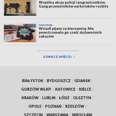
Wspólna akcja policji i pograniczników.
Gang przemytników narkotyków rozbity
WARSZAWA
Wsiadł pijany za kierownicę. Nie
powstrzymało go sześć dożywotnich
zakazów
ZOBACZ WIĘCEJ
BIAŁYSTOK
/
BYDGOSZCZ
/
GDAŃSK
/
GORZÓW WLKP.
/
KATOWICE
/
KIELCE
/
KRAKÓW
/
LUBLIN
/
ŁÓDŹ
/
OLSZTYN
/
OPOLE
/
POZNAŃ
/
RZESZÓW
/
SZCZECIN
/
WARSZAWA
/
WROCŁAW