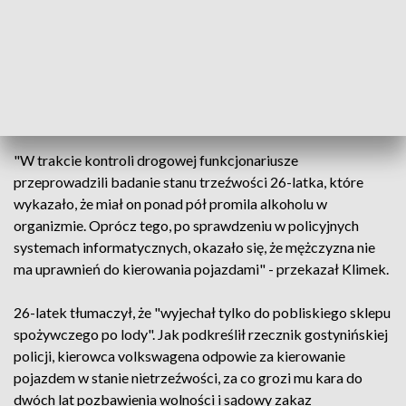
Paweł Klimek poinformował w poniedziałek, że do
zatrzymania 26-latka, mieszkańca powiatu płockiego,
kierującego volkswagenem, doszło dzień wcześniej w
miejscowości Rogożewek, gdy w miejscu gdzie obowiązuje
ograniczenie do 70 km/h, przekroczył on dozwoloną
prędkość o 18 km/h.
"W trakcie kontroli drogowej funkcjonariusze
przeprowadzili badanie stanu trzeźwości 26-latka, które
wykazało, że miał on ponad pół promila alkoholu w
organizmie. Oprócz tego, po sprawdzeniu w policyjnych
systemach informatycznych, okazało się, że mężczyzna nie
ma uprawnień do kierowania pojazdami" - przekazał Klimek.
26-latek tłumaczył, że "wyjechał tylko do pobliskiego sklepu
spożywczego po lody". Jak podkreślił rzecznik gostynińskiej
policji, kierowca volkswagena odpowie za kierowanie
pojazdem w stanie nietrzeźwości, za co grozi mu kara do
dwóch lat pozbawienia wolności i sądowy zakaz