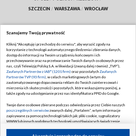
SZCZECIN
/
WARSZAWA
/
WROCŁAW
Szanujemy Twoją prywatność
Dołącz do nas:
Kliknij "Akceptuję i przechodzę do serwisu", aby wyrazić zgody na
korzystanie z technologii automatycznego śledzenia i zbierania danych,
TVP
dostęp do informacji na Twoim urządzeniu końcowym i ich
Abonament TVP
przechowywanie oraz na przetwarzanie Twoich danych osobowych przez
Regulamin TVP
nas, czyli Telewizję Polską S.A. w likwidacji (zwaną dalej również „TVP”),
Emisja w TVP
Polityka prywatności
Zaufanych Partnerów z IAB* (1201 firm)
oraz pozostałych
Zaufanych
Partnerów TVP (93 firm)
, w celach marketingowych (w tym do
Centrum informacji TVP
Moje zgody
zautomatyzowanego dopasowania reklam do Twoich zainteresowań i
mierzenia ich skuteczności) i pozostałych, które wskazujemy poniżej, a
Naziemna Telewizja Cyfrowa
Pomoc
także zgody na udostępnianie przez nas identyfikatora PPID do Google.
Sklep TVP
Biuro reklamy
Twoje dane osobowe zbierane podczas odwiedzania przez Ciebie naszych
Rada Programowa
Kontakt
poszczególnych serwisów
zwanych dalej „Portalem”, w tym informacje
zapisywane za pomocą technologii takich jak: pliki cookie, sygnalizatory
System NOS
WWW lub innych podobnych technologii umożliwiających świadczenie
dopasowanych i bezpiecznych usług, personalizację treści oraz reklam,
Informacje o nadawcy
Kanały
udostępnianie funkcji mediów społecznościowych oraz analizowanie
Akceptuję i przechodzę do serwisu