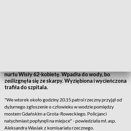
Fot.: TVP3 Warszawa
Policjanci z komisariatu rzecznego uratowali z
nurtu Wisły 62-kobietę. Wpadła do wody, bo
ześlizgnęła się ze skarpy. Wyziębiona i wycieńczona
trafiła do szpitala.
"We wtorek około godziny 20.15 patrol rzeczny przyjął od
dyżurnego zgłoszenie o człowieku w wodzie pomiędzy
mostem Gdańskim a Grota-Roweckiego. Policjanci
natychmiast popłynęli na miejsce" - powiedziała mł. asp.
Aleksandra Wasiak z komisariatu rzecznego.