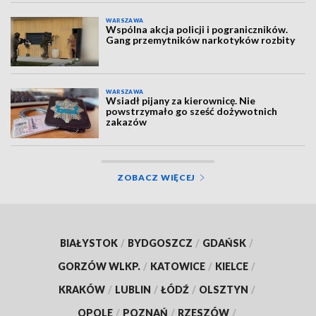
WARSZAWA
Wspólna akcja policji i pograniczników.
Gang przemytników narkotyków rozbity
WARSZAWA
Wsiadł pijany za kierownicę. Nie
powstrzymało go sześć dożywotnich
zakazów
ZOBACZ WIĘCEJ
BIAŁYSTOK
/
BYDGOSZCZ
/
GDAŃSK
/
GORZÓW WLKP.
/
KATOWICE
/
KIELCE
/
KRAKÓW
/
LUBLIN
/
ŁÓDŹ
/
OLSZTYN
/
OPOLE
/
POZNAŃ
/
RZESZÓW
/