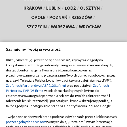
KRAKÓW
/
LUBLIN
/
ŁÓDŹ
/
OLSZTYN
/
OPOLE
/
POZNAŃ
/
RZESZÓW
/
SZCZECIN
/
WARSZAWA
/
WROCŁAW
Szanujemy Twoją prywatność
Dołącz do nas:
Kliknij "Akceptuję i przechodzę do serwisu", aby wyrazić zgody na
korzystanie z technologii automatycznego śledzenia i zbierania danych,
TVP
dostęp do informacji na Twoim urządzeniu końcowym i ich
Abonament TVP
przechowywanie oraz na przetwarzanie Twoich danych osobowych przez
Regulamin TVP
nas, czyli Telewizję Polską S.A. w likwidacji (zwaną dalej również „TVP”),
Emisja w TVP
Zaufanych Partnerów z IAB* (1201 firm)
oraz pozostałych
Zaufanych
Polityka prywatności
Partnerów TVP (93 firm)
, w celach marketingowych (w tym do
Centrum informacji TVP
Moje zgody
zautomatyzowanego dopasowania reklam do Twoich zainteresowań i
mierzenia ich skuteczności) i pozostałych, które wskazujemy poniżej, a
Naziemna Telewizja Cyfrowa
Pomoc
także zgody na udostępnianie przez nas identyfikatora PPID do Google.
Sklep TVP
Biuro reklamy
Twoje dane osobowe zbierane podczas odwiedzania przez Ciebie naszych
Rada Programowa
poszczególnych serwisów
zwanych dalej „Portalem”, w tym informacje
Kontakt
zapisywane za pomocą technologii takich jak: pliki cookie, sygnalizatory