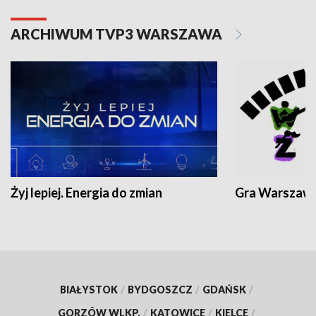
ARCHIWUM TVP3 WARSZAWA
Żyj lepiej. Energia do zmian
Gra Warszaw
BIAŁYSTOK
/
BYDGOSZCZ
/
GDAŃSK
/
GORZÓW WLKP.
/
KATOWICE
/
KIELCE
/