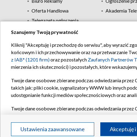
Biuro Reklamy
Ogłoszenie pr
Oferta Handlowa
Akademia Tele
Telegazeta ogłoszenia
Szanujemy Twoją prywatność
Regulamin TVP
Kliknij "Akceptuję i przechodzę do serwisu", aby wyrazić zg
końcowym i ich przechowywanie oraz na przetwarzanie Twoich
z IAB* (1201 firm)
oraz pozostałych
Zaufanych Partnerów T
mierzenia ich skuteczności) i pozostałych, które wskazujemy
Twoje dane osobowe zbierane podczas odwiedzania przez 
takich jak: pliki cookie, sygnalizatory WWW lub innych pod
udostępnianie funkcji mediów społecznościowych oraz anali
Twoje dane osobowe zbierane podczas odwiedzania przez 
plików cookie, informacje o Twoich wyszukiwaniach w serwi
Partnerów TVP
dla realizacji następujących celów i funkc
Ustawienia zaawansowane
Akceptuję i
reklam, tworzenia profilu spersonalizowanych reklam, tworz