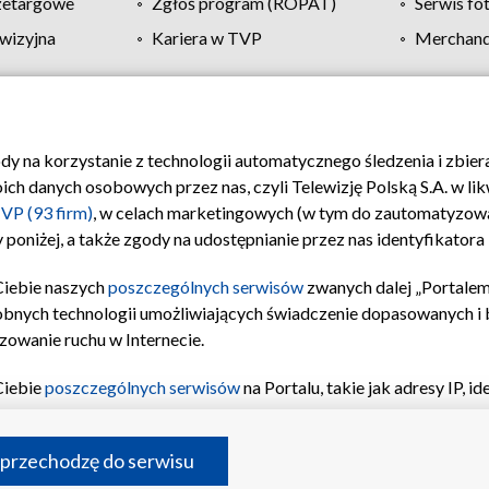
zetargowe
Zgłoś program (ROPAT)
Serwis fo
wizyjna
Kariera w TVP
Merchandi
Polityka prywatności
Moje zgody
Pomoc
Biuro re
ody na korzystanie z technologii automatycznego śledzenia i zbie
 danych osobowych przez nas, czyli Telewizję Polską S.A. w likw
VP (93 firm)
, w celach marketingowych (w tym do zautomatyzow
 poniżej, a także zgody na udostępnianie przez nas identyfikator
Ciebie naszych
poszczególnych serwisów
zwanych dalej „Portalem
obnych technologii umożliwiających świadczenie dopasowanych i be
zowanie ruchu w Internecie.
Ciebie
poszczególnych serwisów
na Portalu, takie jak adresy IP, 
sach Portalu czy historia odwiedzin będą przetwarzane przez TV
ji: przechowywania informacji na urządzeniu lub dostęp do nich,
©2026 Telewizja Polska S.A. w likwidacji
 przechodzę do serwisu
enia profilu spersonalizowanych treści, wyboru spersonalizowany