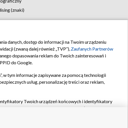
tograficzny
sing (znaki)
klamy
Kontakt
rania danych, dostęp do informacji na Twoim urządzeniu
idacji (zwaną dalej również „TVP”),
Zaufanych Partnerów
anego dopasowania reklam do Twoich zainteresowań i
a PPID do Google.
”, w tym informacje zapisywane za pomocą technologii
zpiecznych usług, personalizację treści oraz reklam,
identyfikatory Twoich urządzeń końcowych i identyfikatory
P,
Zaufanych Partnerów z IAB
oraz pozostałych
Zaufanych
 wyboru podstawowych reklam, wyboru spersonalizowanych
ch treści, pomiaru wydajności reklam, pomiaru wydajności