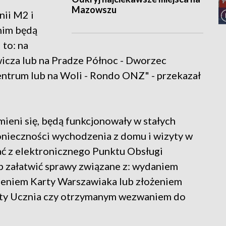
Mazowszu
nii M2 i
tnim będą
 to: na
icza lub na Pradze Północ - Dworzec
Centrum lub na Woli - Rondo ONZ" - przekazał
ieni się, będą funkcjonowały w stałych
onieczności wychodzenia z domu i wizyty w
ć z elektronicznego Punktu Obsługi
 załatwić sprawy związane z: wydaniem
ieniem Karty Warszawiaka lub złożeniem
rty Ucznia czy otrzymanym wezwaniem do