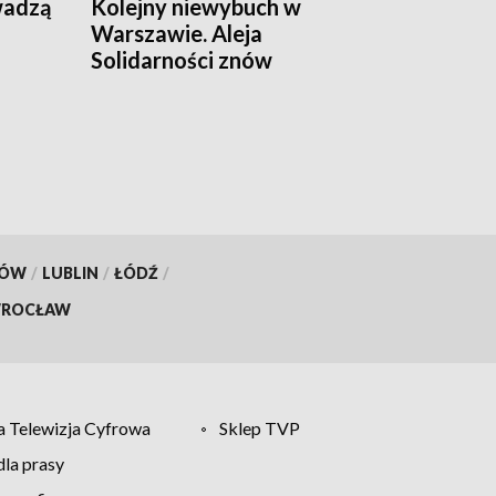
wadzą
Kolejny niewybuch w
Warszawie. Aleja
Solidarności znów
zamknięta
KÓW
/
LUBLIN
/
ŁÓDŹ
/
ROCŁAW
 Telewizja Cyfrowa
Sklep TVP
la prasy