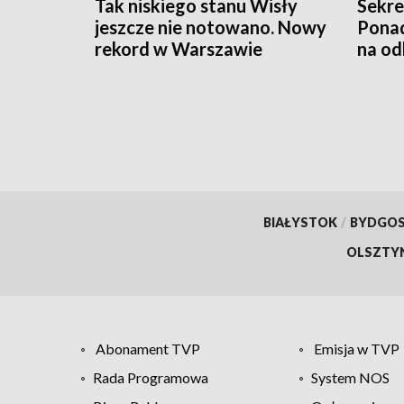
Tak niskiego stanu Wisły
Sekre
jeszcze nie notowano. Nowy
Ponad
rekord w Warszawie
na od
BIAŁYSTOK
/
BYDGO
OLSZTY
Abonament TVP
Emisja w TVP
Rada Programowa
System NOS