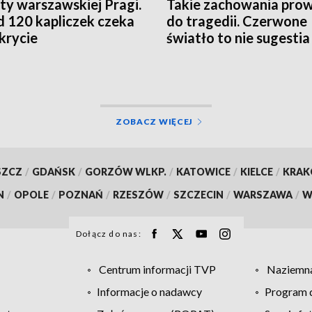
ty warszawskiej Pragi.
Takie zachowania pro
 120 kapliczek czeka
do tragedii. Czerwone
krycie
światło to nie sugestia
ZOBACZ WIĘCEJ
SZCZ
/
GDAŃSK
/
GORZÓW WLKP.
/
KATOWICE
/
KIELCE
/
KRA
N
/
OPOLE
/
POZNAŃ
/
RZESZÓW
/
SZCZECIN
/
WARSZAWA
/
W
Dołącz do nas:
Centrum informacji TVP
Naziemna
Informacje o nadawcy
Program d