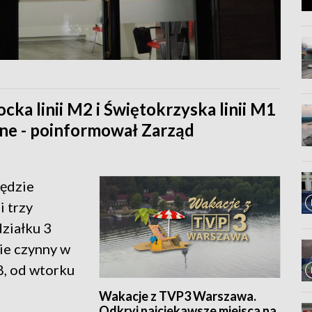
cka linii M2 i Świętokrzyska linii M1
nne - poinformował Zarząd
ędzie
i trzy
ziałku 3
ie czynny w
8, od wtorku
Wakacje z TVP3 Warszawa.
Odkryj najciekawsze miejsca na