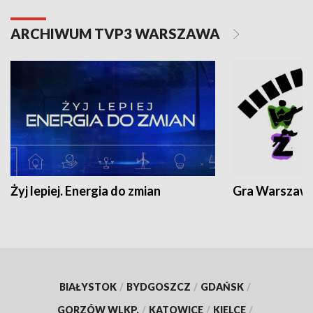
ARCHIWUM TVP3 WARSZAWA
Żyj lepiej. Energia do zmian
Gra Warszaw
BIAŁYSTOK
/
BYDGOSZCZ
/
GDAŃSK
/
GORZÓW WLKP.
/
KATOWICE
/
KIELCE
/