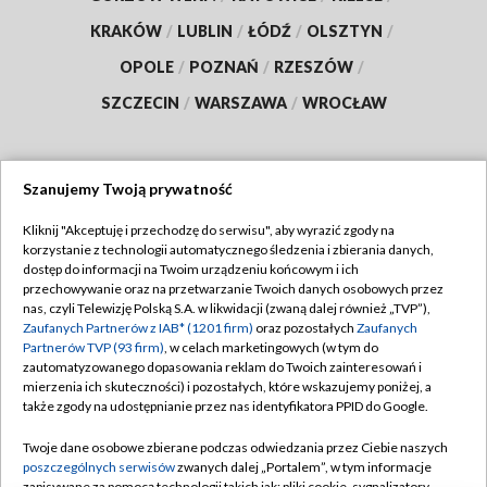
KRAKÓW
/
LUBLIN
/
ŁÓDŹ
/
OLSZTYN
/
OPOLE
/
POZNAŃ
/
RZESZÓW
/
SZCZECIN
/
WARSZAWA
/
WROCŁAW
Szanujemy Twoją prywatność
Dołącz do nas:
Kliknij "Akceptuję i przechodzę do serwisu", aby wyrazić zgody na
korzystanie z technologii automatycznego śledzenia i zbierania danych,
TVP
dostęp do informacji na Twoim urządzeniu końcowym i ich
Abonament TVP
przechowywanie oraz na przetwarzanie Twoich danych osobowych przez
Regulamin TVP
nas, czyli Telewizję Polską S.A. w likwidacji (zwaną dalej również „TVP”),
Emisja w TVP
Zaufanych Partnerów z IAB* (1201 firm)
oraz pozostałych
Zaufanych
Polityka prywatności
Partnerów TVP (93 firm)
, w celach marketingowych (w tym do
Centrum informacji TVP
Moje zgody
zautomatyzowanego dopasowania reklam do Twoich zainteresowań i
mierzenia ich skuteczności) i pozostałych, które wskazujemy poniżej, a
Naziemna Telewizja Cyfrowa
Pomoc
także zgody na udostępnianie przez nas identyfikatora PPID do Google.
Sklep TVP
Biuro reklamy
Twoje dane osobowe zbierane podczas odwiedzania przez Ciebie naszych
Rada Programowa
poszczególnych serwisów
zwanych dalej „Portalem”, w tym informacje
Kontakt
zapisywane za pomocą technologii takich jak: pliki cookie, sygnalizatory