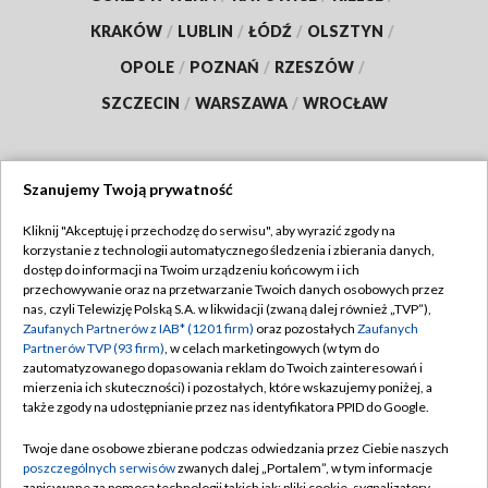
KRAKÓW
/
LUBLIN
/
ŁÓDŹ
/
OLSZTYN
/
OPOLE
/
POZNAŃ
/
RZESZÓW
/
SZCZECIN
/
WARSZAWA
/
WROCŁAW
Szanujemy Twoją prywatność
Dołącz do nas:
Kliknij "Akceptuję i przechodzę do serwisu", aby wyrazić zgody na
korzystanie z technologii automatycznego śledzenia i zbierania danych,
TVP
dostęp do informacji na Twoim urządzeniu końcowym i ich
Abonament TVP
przechowywanie oraz na przetwarzanie Twoich danych osobowych przez
Regulamin TVP
nas, czyli Telewizję Polską S.A. w likwidacji (zwaną dalej również „TVP”),
Emisja w TVP
Zaufanych Partnerów z IAB* (1201 firm)
oraz pozostałych
Zaufanych
Polityka prywatności
Partnerów TVP (93 firm)
, w celach marketingowych (w tym do
Centrum informacji TVP
Moje zgody
zautomatyzowanego dopasowania reklam do Twoich zainteresowań i
mierzenia ich skuteczności) i pozostałych, które wskazujemy poniżej, a
Naziemna Telewizja Cyfrowa
Pomoc
także zgody na udostępnianie przez nas identyfikatora PPID do Google.
Sklep TVP
Biuro reklamy
Twoje dane osobowe zbierane podczas odwiedzania przez Ciebie naszych
Rada Programowa
poszczególnych serwisów
zwanych dalej „Portalem”, w tym informacje
Kontakt
zapisywane za pomocą technologii takich jak: pliki cookie, sygnalizatory