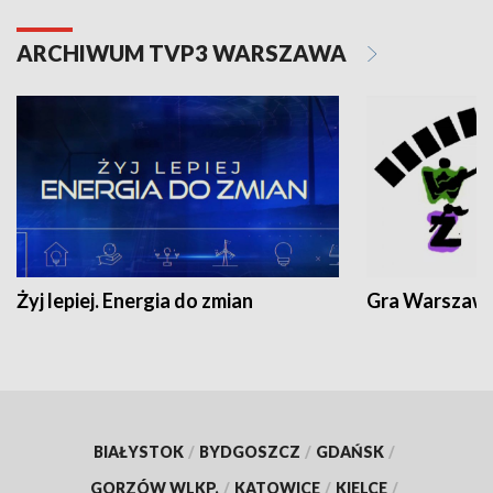
ARCHIWUM TVP3 WARSZAWA
Żyj lepiej. Energia do zmian
Gra Warszaw
BIAŁYSTOK
/
BYDGOSZCZ
/
GDAŃSK
/
GORZÓW WLKP.
/
KATOWICE
/
KIELCE
/