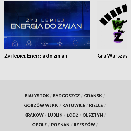
Żyj lepiej. Energia do zmian
Gra Warszaw
BIAŁYSTOK
/
BYDGOSZCZ
/
GDAŃSK
/
GORZÓW WLKP.
/
KATOWICE
/
KIELCE
/
KRAKÓW
/
LUBLIN
/
ŁÓDŹ
/
OLSZTYN
/
OPOLE
/
POZNAŃ
/
RZESZÓW
/