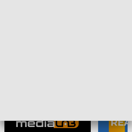
Plebiscyt Najlepsi Sportowcy
Wiadomości 
Warszawy 2025
SPOŁECZEŃSTWO