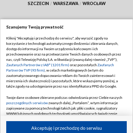
SZCZECIN
/
WARSZAWA
/
WROCŁAW
Szanujemy Twoją prywatność
Dołącz do nas:
Kliknij "Akceptuję i przechodzę do serwisu", aby wyrazić zgody na
korzystanie z technologii automatycznego śledzenia i zbierania danych,
TVP
dostęp do informacji na Twoim urządzeniu końcowym i ich
Abonament TVP
przechowywanie oraz na przetwarzanie Twoich danych osobowych przez
Regulamin TVP
nas, czyli Telewizję Polską S.A. w likwidacji (zwaną dalej również „TVP”),
Emisja w TVP
Zaufanych Partnerów z IAB* (1201 firm)
oraz pozostałych
Zaufanych
Polityka prywatności
Partnerów TVP (93 firm)
, w celach marketingowych (w tym do
Centrum informacji TVP
Moje zgody
zautomatyzowanego dopasowania reklam do Twoich zainteresowań i
mierzenia ich skuteczności) i pozostałych, które wskazujemy poniżej, a
Naziemna Telewizja Cyfrowa
Pomoc
także zgody na udostępnianie przez nas identyfikatora PPID do Google.
Sklep TVP
Biuro reklamy
Twoje dane osobowe zbierane podczas odwiedzania przez Ciebie naszych
Rada Programowa
poszczególnych serwisów
zwanych dalej „Portalem”, w tym informacje
Kontakt
zapisywane za pomocą technologii takich jak: pliki cookie, sygnalizatory
System NOS
WWW lub innych podobnych technologii umożliwiających świadczenie
dopasowanych i bezpiecznych usług, personalizację treści oraz reklam,
Informacje o nadawcy
Kanały
udostępnianie funkcji mediów społecznościowych oraz analizowanie
Akceptuję i przechodzę do serwisu
ruchu w Internecie.
Program dla prasy