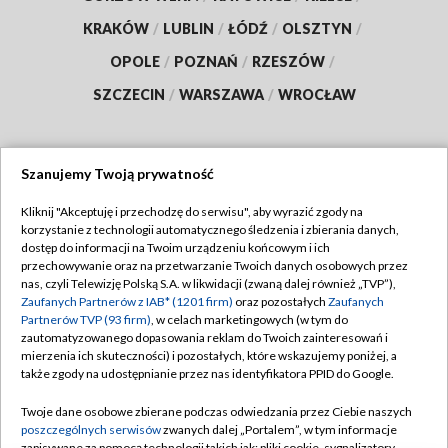
KRAKÓW
/
LUBLIN
/
ŁÓDŹ
/
OLSZTYN
/
OPOLE
/
POZNAŃ
/
RZESZÓW
/
SZCZECIN
/
WARSZAWA
/
WROCŁAW
Szanujemy Twoją prywatność
Dołącz do nas:
Kliknij "Akceptuję i przechodzę do serwisu", aby wyrazić zgody na
korzystanie z technologii automatycznego śledzenia i zbierania danych,
TVP
dostęp do informacji na Twoim urządzeniu końcowym i ich
Abonament TVP
przechowywanie oraz na przetwarzanie Twoich danych osobowych przez
Regulamin TVP
nas, czyli Telewizję Polską S.A. w likwidacji (zwaną dalej również „TVP”),
Emisja w TVP
Zaufanych Partnerów z IAB* (1201 firm)
oraz pozostałych
Zaufanych
Polityka prywatności
Partnerów TVP (93 firm)
, w celach marketingowych (w tym do
Centrum informacji TVP
Moje zgody
zautomatyzowanego dopasowania reklam do Twoich zainteresowań i
mierzenia ich skuteczności) i pozostałych, które wskazujemy poniżej, a
Naziemna Telewizja Cyfrowa
Pomoc
także zgody na udostępnianie przez nas identyfikatora PPID do Google.
Sklep TVP
Biuro reklamy
Twoje dane osobowe zbierane podczas odwiedzania przez Ciebie naszych
Rada Programowa
poszczególnych serwisów
zwanych dalej „Portalem”, w tym informacje
Kontakt
zapisywane za pomocą technologii takich jak: pliki cookie, sygnalizatory