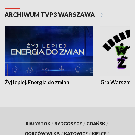
ARCHIWUM TVP3 WARSZAWA
Żyj lepiej. Energia do zmian
Gra Warszaw
BIAŁYSTOK
/
BYDGOSZCZ
/
GDAŃSK
/
GORZÓW WLKP.
/
KATOWICE
/
KIELCE
/