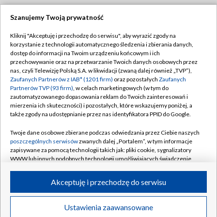
SZCZECIN
/
WARSZAWA
/
WROCŁAW
Szanujemy Twoją prywatność
Kliknij "Akceptuję i przechodzę do serwisu", aby wyrazić zgody na
korzystanie z technologii automatycznego śledzenia i zbierania danych,
dostęp do informacji na Twoim urządzeniu końcowym i ich
Dołącz do nas:
przechowywanie oraz na przetwarzanie Twoich danych osobowych przez
nas, czyli Telewizję Polską S.A. w likwidacji (zwaną dalej również „TVP”),
TVP
Zaufanych Partnerów z IAB* (1201 firm)
oraz pozostałych
Zaufanych
Partnerów TVP (93 firm)
, w celach marketingowych (w tym do
Abonament TVP
Regulamin TVP
zautomatyzowanego dopasowania reklam do Twoich zainteresowań i
mierzenia ich skuteczności) i pozostałych, które wskazujemy poniżej, a
Emisja w TVP
Polityka prywatności
także zgody na udostępnianie przez nas identyfikatora PPID do Google.
Centrum informacji TVP
Moje zgody
Twoje dane osobowe zbierane podczas odwiedzania przez Ciebie naszych
Naziemna Telewizja Cyfrowa
Pomoc
poszczególnych serwisów
zwanych dalej „Portalem”, w tym informacje
zapisywane za pomocą technologii takich jak: pliki cookie, sygnalizatory
Sklep TVP
Biuro reklamy
WWW lub innych podobnych technologii umożliwiających świadczenie
dopasowanych i bezpiecznych usług, personalizację treści oraz reklam,
Rada Programowa
Kontakt
udostępnianie funkcji mediów społecznościowych oraz analizowanie
Akceptuję i przechodzę do serwisu
System NOS
ruchu w Internecie.
Informacje o nadawcy
Kanały
Twoje dane osobowe zbierane podczas odwiedzania przez Ciebie
Ustawienia zaawansowane
poszczególnych serwisów
na Portalu, takie jak adresy IP, identyfikatory
Program dla prasy