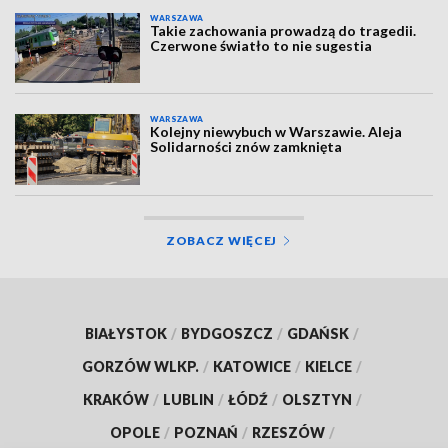
WARSZAWA
Takie zachowania prowadzą do tragedii.
Czerwone światło to nie sugestia
WARSZAWA
Kolejny niewybuch w Warszawie. Aleja
Solidarności znów zamknięta
ZOBACZ WIĘCEJ
BIAŁYSTOK
/
BYDGOSZCZ
/
GDAŃSK
/
GORZÓW WLKP.
/
KATOWICE
/
KIELCE
/
KRAKÓW
/
LUBLIN
/
ŁÓDŹ
/
OLSZTYN
/
OPOLE
/
POZNAŃ
/
RZESZÓW
/