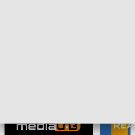
Plebiscyt Najlepsi Sportowcy
Wiadomości 
Warszawy 2025
SPOŁECZEŃSTWO