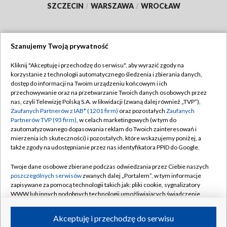
SZCZECIN
/
WARSZAWA
/
WROCŁAW
Szanujemy Twoją prywatność
Dołącz do nas:
Kliknij "Akceptuję i przechodzę do serwisu", aby wyrazić zgody na
korzystanie z technologii automatycznego śledzenia i zbierania danych,
TVP
dostęp do informacji na Twoim urządzeniu końcowym i ich
Abonament TVP
przechowywanie oraz na przetwarzanie Twoich danych osobowych przez
Regulamin TVP
nas, czyli Telewizję Polską S.A. w likwidacji (zwaną dalej również „TVP”),
Emisja w TVP
Zaufanych Partnerów z IAB* (1201 firm)
oraz pozostałych
Zaufanych
Polityka prywatności
Partnerów TVP (93 firm)
, w celach marketingowych (w tym do
Centrum informacji TVP
Moje zgody
zautomatyzowanego dopasowania reklam do Twoich zainteresowań i
mierzenia ich skuteczności) i pozostałych, które wskazujemy poniżej, a
Naziemna Telewizja Cyfrowa
Pomoc
także zgody na udostępnianie przez nas identyfikatora PPID do Google.
Sklep TVP
Biuro reklamy
Twoje dane osobowe zbierane podczas odwiedzania przez Ciebie naszych
Rada Programowa
poszczególnych serwisów
zwanych dalej „Portalem”, w tym informacje
Kontakt
zapisywane za pomocą technologii takich jak: pliki cookie, sygnalizatory
System NOS
WWW lub innych podobnych technologii umożliwiających świadczenie
dopasowanych i bezpiecznych usług, personalizację treści oraz reklam,
Informacje o nadawcy
Kanały
udostępnianie funkcji mediów społecznościowych oraz analizowanie
Akceptuję i przechodzę do serwisu
ruchu w Internecie.
Program dla prasy