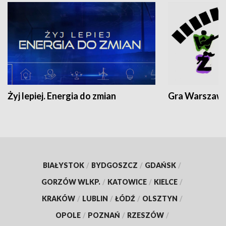
Żyj lepiej. Energia do zmian
Gra Warszaw
BIAŁYSTOK
/
BYDGOSZCZ
/
GDAŃSK
/
GORZÓW WLKP.
/
KATOWICE
/
KIELCE
/
KRAKÓW
/
LUBLIN
/
ŁÓDŹ
/
OLSZTYN
/
OPOLE
/
POZNAŃ
/
RZESZÓW
/