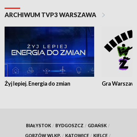
ARCHIWUM TVP3 WARSZAWA
Żyj lepiej. Energia do zmian
Gra Warszaw
BIAŁYSTOK
/
BYDGOSZCZ
/
GDAŃSK
/
GORZÓW WLKP.
/
KATOWICE
/
KIELCE
/