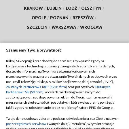
KRAKÓW
/
LUBLIN
/
ŁÓDŹ
/
OLSZTYN
/
OPOLE
/
POZNAŃ
/
RZESZÓW
/
SZCZECIN
/
WARSZAWA
/
WROCŁAW
Szanujemy Twoją prywatność
Dołącz do nas:
Kliknij "Akceptuję i przechodzę do serwisu", aby wyrazić zgody na
korzystanie z technologii automatycznego śledzenia i zbierania danych,
TVP
dostęp do informacji na Twoim urządzeniu końcowym i ich
Abonament TVP
przechowywanie oraz na przetwarzanie Twoich danych osobowych przez
Regulamin TVP
nas, czyli Telewizję Polską S.A. w likwidacji (zwaną dalej również „TVP”),
Emisja w TVP
Zaufanych Partnerów z IAB* (1201 firm)
oraz pozostałych
Zaufanych
Polityka prywatności
Partnerów TVP (93 firm)
, w celach marketingowych (w tym do
Centrum informacji TVP
Moje zgody
zautomatyzowanego dopasowania reklam do Twoich zainteresowań i
mierzenia ich skuteczności) i pozostałych, które wskazujemy poniżej, a
Naziemna Telewizja Cyfrowa
Pomoc
także zgody na udostępnianie przez nas identyfikatora PPID do Google.
Sklep TVP
Biuro reklamy
Twoje dane osobowe zbierane podczas odwiedzania przez Ciebie naszych
Rada Programowa
poszczególnych serwisów
zwanych dalej „Portalem”, w tym informacje
Kontakt
zapisywane za pomocą technologii takich jak: pliki cookie, sygnalizatory