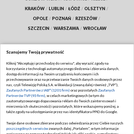
KRAKÓW
/
LUBLIN
/
ŁÓDŹ
/
OLSZTYN
/
OPOLE
/
POZNAŃ
/
RZESZÓW
/
SZCZECIN
/
WARSZAWA
/
WROCŁAW
Szanujemy Twoją prywatność
Dołącz do nas:
Kliknij "Akceptuję i przechodzę do serwisu", aby wyrazić zgody na
korzystanie z technologii automatycznego śledzenia i zbierania danych,
TVP
dostęp do informacji na Twoim urządzeniu końcowym i ich
Abonament TVP
przechowywanie oraz na przetwarzanie Twoich danych osobowych przez
Regulamin TVP
nas, czyli Telewizję Polską S.A. w likwidacji (zwaną dalej również „TVP”),
Emisja w TVP
Zaufanych Partnerów z IAB* (1201 firm)
oraz pozostałych
Zaufanych
Polityka prywatności
Partnerów TVP (93 firm)
, w celach marketingowych (w tym do
Centrum informacji TVP
Moje zgody
zautomatyzowanego dopasowania reklam do Twoich zainteresowań i
mierzenia ich skuteczności) i pozostałych, które wskazujemy poniżej, a
Naziemna Telewizja Cyfrowa
Pomoc
także zgody na udostępnianie przez nas identyfikatora PPID do Google.
Sklep TVP
Biuro reklamy
Twoje dane osobowe zbierane podczas odwiedzania przez Ciebie naszych
Rada Programowa
poszczególnych serwisów
zwanych dalej „Portalem”, w tym informacje
Kontakt
zapisywane za pomocą technologii takich jak: pliki cookie, sygnalizatory