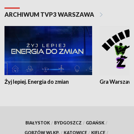
ARCHIWUM TVP3 WARSZAWA
Żyj lepiej. Energia do zmian
Gra Warszaw
BIAŁYSTOK
/
BYDGOSZCZ
/
GDAŃSK
/
GORZÓW WLKP.
/
KATOWICE
/
KIELCE
/