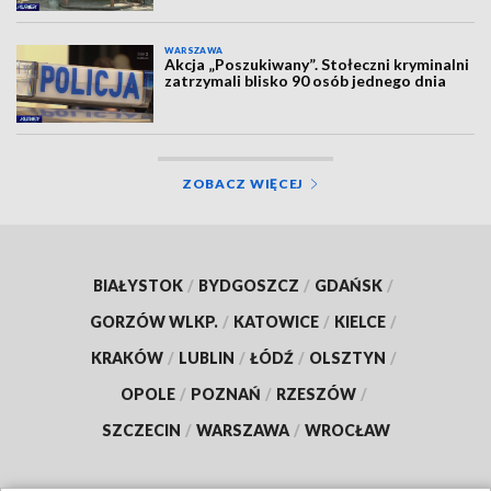
WARSZAWA
Akcja „Poszukiwany”. Stołeczni kryminalni
zatrzymali blisko 90 osób jednego dnia
ZOBACZ WIĘCEJ
BIAŁYSTOK
/
BYDGOSZCZ
/
GDAŃSK
/
GORZÓW WLKP.
/
KATOWICE
/
KIELCE
/
KRAKÓW
/
LUBLIN
/
ŁÓDŹ
/
OLSZTYN
/
OPOLE
/
POZNAŃ
/
RZESZÓW
/
SZCZECIN
/
WARSZAWA
/
WROCŁAW