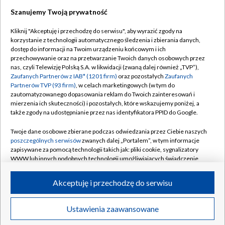
Szanujemy Twoją prywatność
Dołącz do nas:
Kliknij "Akceptuję i przechodzę do serwisu", aby wyrazić zgody na
korzystanie z technologii automatycznego śledzenia i zbierania danych,
TVP
dostęp do informacji na Twoim urządzeniu końcowym i ich
Abonament TVP
przechowywanie oraz na przetwarzanie Twoich danych osobowych przez
Regulamin TVP
nas, czyli Telewizję Polską S.A. w likwidacji (zwaną dalej również „TVP”),
Emisja w TVP
Polityka prywatności
Zaufanych Partnerów z IAB* (1201 firm)
oraz pozostałych
Zaufanych
Partnerów TVP (93 firm)
, w celach marketingowych (w tym do
Centrum informacji TVP
Moje zgody
zautomatyzowanego dopasowania reklam do Twoich zainteresowań i
mierzenia ich skuteczności) i pozostałych, które wskazujemy poniżej, a
Naziemna Telewizja Cyfrowa
Pomoc
także zgody na udostępnianie przez nas identyfikatora PPID do Google.
Sklep TVP
Biuro reklamy
Twoje dane osobowe zbierane podczas odwiedzania przez Ciebie naszych
Rada Programowa
Kontakt
poszczególnych serwisów
zwanych dalej „Portalem”, w tym informacje
zapisywane za pomocą technologii takich jak: pliki cookie, sygnalizatory
System NOS
WWW lub innych podobnych technologii umożliwiających świadczenie
dopasowanych i bezpiecznych usług, personalizację treści oraz reklam,
Informacje o nadawcy
Kanały
udostępnianie funkcji mediów społecznościowych oraz analizowanie
Akceptuję i przechodzę do serwisu
ruchu w Internecie.
Program dla prasy
©2026 Telewizja Polska S.A. w likwidacji
Biuro Reklamy
Twoje dane osobowe zbierane podczas odwiedzania przez Ciebie
Ustawienia zaawansowane
poszczególnych serwisów
na Portalu, takie jak adresy IP, identyfikatory
Ogłoszenie przetargowe
Twoich urządzeń końcowych i identyfikatory plików cookie, informacje o