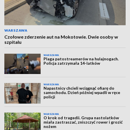
WARSZAWA
Czołowe zderzenie aut na Mokotowie. Dwie osoby w
szpitalu
WARSZAWA
Plaga patostreamerów na hulajnogach.
Policja zatrzymała 14-latków
WARSZAWA
Napastnicy chcieli wciągnąć ofiarę do
samochodu. Dzień później wpadli w ręce
policji
WARSZAWA
O krok od tragedii. Grupa nastolatków
miała zastraszać, zniszczyć rower i grozić
nożem