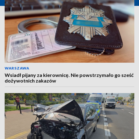
WARSZAWA
Wsiadł pijany za kierownicę. Nie powstrzymało go sześć
dożywotnich zakazów