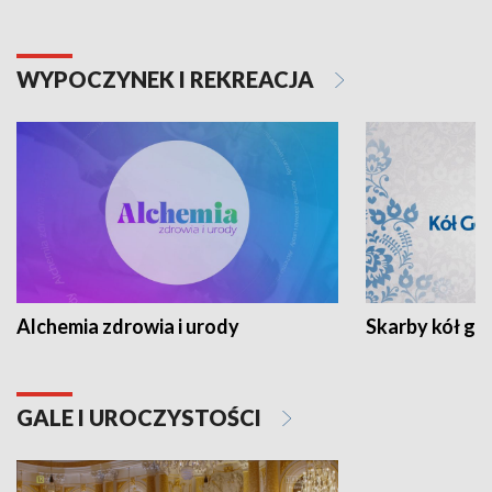
WYPOCZYNEK I REKREACJA
Alchemia zdrowia i urody
Skarby kół go
GALE I UROCZYSTOŚCI