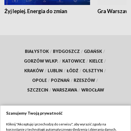
Żyj lepiej. Energia do zmian
Gra Warszaw
BIAŁYSTOK
/
BYDGOSZCZ
/
GDAŃSK
/
GORZÓW WLKP.
/
KATOWICE
/
KIELCE
/
KRAKÓW
/
LUBLIN
/
ŁÓDŹ
/
OLSZTYN
/
OPOLE
/
POZNAŃ
/
RZESZÓW
/
SZCZECIN
/
WARSZAWA
/
WROCŁAW
Szanujemy Twoją prywatność
Dołącz do nas:
Kliknij "Akceptuję i przechodzę do serwisu", aby wyrazić zgody na
korzystanie z technologii automatycznego śledzenia i zbierania danych,
TVP