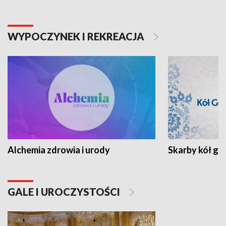
WYPOCZYNEK I REKREACJA
Alchemia zdrowia i urody
Skarby kół go
GALE I UROCZYSTOŚCI