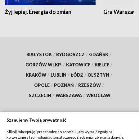
Żyj lepiej. Energia do zmian
Gra Warszaw
BIAŁYSTOK
/
BYDGOSZCZ
/
GDAŃSK
/
GORZÓW WLKP.
/
KATOWICE
/
KIELCE
/
KRAKÓW
/
LUBLIN
/
ŁÓDŹ
/
OLSZTYN
/
OPOLE
/
POZNAŃ
/
RZESZÓW
/
SZCZECIN
/
WARSZAWA
/
WROCŁAW
Szanujemy Twoją prywatność
Dołącz do nas:
Kliknij "Akceptuję i przechodzę do serwisu", aby wyrazić zgody na
korzystanie z technologii automatycznego śledzenia i zbierania danych,
TVP