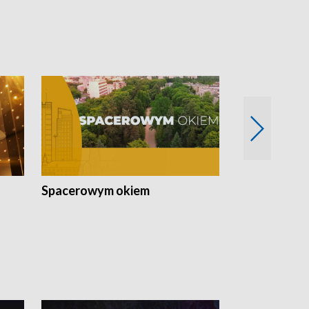
Spacerowym okiem
Filmowe spo