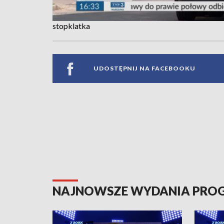
stopklatka
UDOSTĘPNIJ NA FACEBOOKU
NAJNOWSZE WYDANIA PR