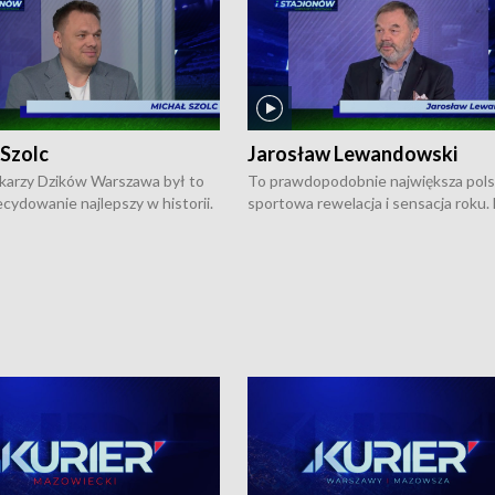
 Szolc
Jarosław Lewandowski
karzy Dzików Warszawa był to
To prawdopodobnie największa pol
cydowanie najlepszy w historii.
sportowa rewelacja i sensacja roku.
pierwszy raz sięgnęli po
Chwalińska podbiła serca całej Pols
rodowe trofeum, wygrywając
kortach imienia Rolanda Garrosa w
ocno Europejską. Potem zaczęli
wielkoszlemowym turnieju French 
ekstraklasę. Po sezonie
przebijała się przez kwalifikacje, wyg
ym zadebiutowali w fazie play-
aż dziewięć pojedynków i dopiero w 
ą zwieńczyli zdobyciem
została zatrzymana przez Rosjankę M
o w historii klubu medalu w
Andriejewą. Dziś nasza tenisistka wr
ch o mistrzostwo Polski. A
do Polski i w Warszawie spotkała się
ogdana Saternusa jest dziś
dziennikarzami na konferencji praso
olc, prezes koszykarzy Dzików
W Magazynie Sportowym "Z Boisk i
.
Stadionów Warszawy i Mazowsza"
Bogdan Saternus rozmawiał z Jaros
Lewandowskim, który jest