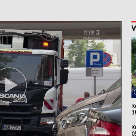
K
1
K
0