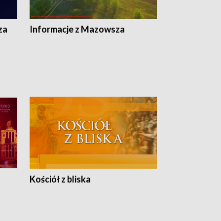
ej
ska
za
Informacje z Mazowsza
Kościół z bliska