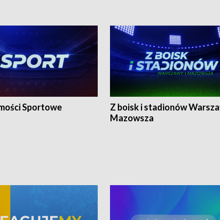
ości Sportowe
Z boisk i stadionów Warsza
Mazowsza