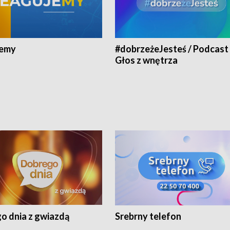
jemy
#dobrzeżeJesteś / Podcast 
Głos z wnętrza
o dnia z gwiazdą
Srebrny telefon