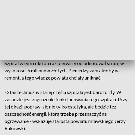
starostwo powiatowe.
- W ramach tej modernizacji najpoważniejszą rzeczą będzie
wymiana centralnego ogrzewania, częściowo będziemy
wymieniali też stolarkę okienną - mówi Waldemar Rybak,
dyrektor Samodzielnego Publicznego Zakładu Opieki
Zdrowotnej w Mławie.
Szpital w tym roku po raz pierwszy od odnotował stratę w
wysokości 5 milionów złotych. Pieniędzy zabrakłoby na
remont, a tego władze powiatu chciały uniknąć.
- Stan techniczny starej części szpitala jest bardzo zły. W
zasadzie jest zagrożenie funkcjonowania tego szpitala. Przy
tej okazji poprawi się nie tylko estetyka, ale będzie też
oszczędność energii, którą trzeba przeznaczyć na
ogrzewanie - wskazuje starosta powiatu mławskiego Jerzy
Rakowski.