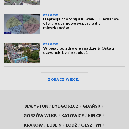
WARSZAWA
Depresja chorobą XXI wieku. Ciechanów
oferuje darmowe wsparcie dla
mieszkańców
WARSZAWA
W biegu po zdrowie i nadzieję. Ostatni
dzwonek, by się zapisać
ZOBACZ WIĘCEJ
BIAŁYSTOK
/
BYDGOSZCZ
/
GDAŃSK
/
GORZÓW WLKP.
/
KATOWICE
/
KIELCE
/
KRAKÓW
/
LUBLIN
/
ŁÓDŹ
/
OLSZTYN
/