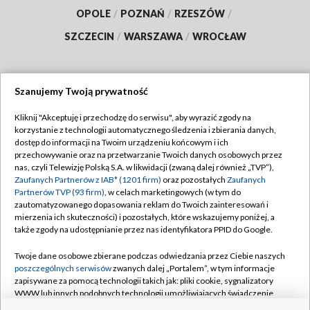
OPOLE
/
POZNAŃ
/
RZESZÓW
/
SZCZECIN
/
WARSZAWA
/
WROCŁAW
Szanujemy Twoją prywatność
Dołącz do nas:
Kliknij "Akceptuję i przechodzę do serwisu", aby wyrazić zgody na
korzystanie z technologii automatycznego śledzenia i zbierania danych,
TVP
dostęp do informacji na Twoim urządzeniu końcowym i ich
Abonament TVP
przechowywanie oraz na przetwarzanie Twoich danych osobowych przez
Regulamin TVP
nas, czyli Telewizję Polską S.A. w likwidacji (zwaną dalej również „TVP”),
Emisja w TVP
Polityka prywatności
Zaufanych Partnerów z IAB* (1201 firm)
oraz pozostałych
Zaufanych
Partnerów TVP (93 firm)
, w celach marketingowych (w tym do
Centrum informacji TVP
Moje zgody
zautomatyzowanego dopasowania reklam do Twoich zainteresowań i
mierzenia ich skuteczności) i pozostałych, które wskazujemy poniżej, a
Naziemna Telewizja Cyfrowa
Pomoc
także zgody na udostępnianie przez nas identyfikatora PPID do Google.
Sklep TVP
Biuro reklamy
Twoje dane osobowe zbierane podczas odwiedzania przez Ciebie naszych
Rada Programowa
Kontakt
poszczególnych serwisów
zwanych dalej „Portalem”, w tym informacje
zapisywane za pomocą technologii takich jak: pliki cookie, sygnalizatory
System NOS
WWW lub innych podobnych technologii umożliwiających świadczenie
dopasowanych i bezpiecznych usług, personalizację treści oraz reklam,