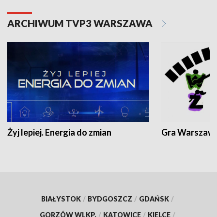
ARCHIWUM TVP3 WARSZAWA
Żyj lepiej. Energia do zmian
Gra Warszaw
BIAŁYSTOK
/
BYDGOSZCZ
/
GDAŃSK
/
GORZÓW WLKP.
/
KATOWICE
/
KIELCE
/