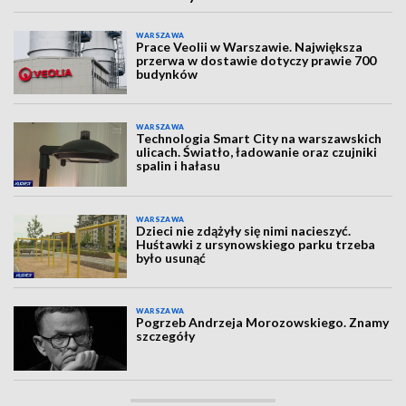
WARSZAWA
Prace Veolii w Warszawie. Największa
przerwa w dostawie dotyczy prawie 700
budynków
WARSZAWA
Technologia Smart City na warszawskich
ulicach. Światło, ładowanie oraz czujniki
spalin i hałasu
WARSZAWA
Dzieci nie zdążyły się nimi nacieszyć.
Huśtawki z ursynowskiego parku trzeba
było usunąć
WARSZAWA
Pogrzeb Andrzeja Morozowskiego. Znamy
szczegóły