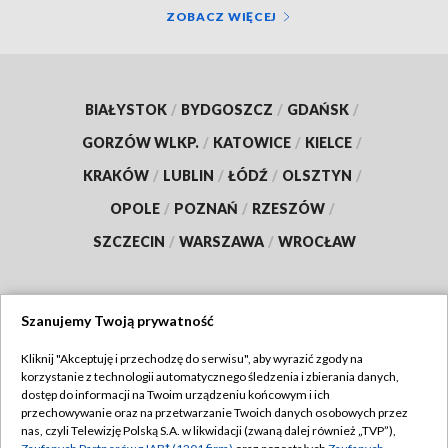
ZOBACZ WIĘCEJ
BIAŁYSTOK
/
BYDGOSZCZ
/
GDAŃSK
/
GORZÓW WLKP.
/
KATOWICE
/
KIELCE
/
KRAKÓW
/
LUBLIN
/
ŁÓDŹ
/
OLSZTYN
/
OPOLE
/
POZNAŃ
/
RZESZÓW
/
SZCZECIN
/
WARSZAWA
/
WROCŁAW
Szanujemy Twoją prywatność
Dołącz do nas:
Kliknij "Akceptuję i przechodzę do serwisu", aby wyrazić zgody na
korzystanie z technologii automatycznego śledzenia i zbierania danych,
TVP
dostęp do informacji na Twoim urządzeniu końcowym i ich
Abonament TVP
przechowywanie oraz na przetwarzanie Twoich danych osobowych przez
Regulamin TVP
nas, czyli Telewizję Polską S.A. w likwidacji (zwaną dalej również „TVP”),
Emisja w TVP