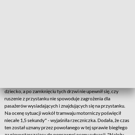
sprawstwo motorniczego Roberta S. wskazuje całokształt
zgromadzonego materiału dowodowego, w tym w
szczególności wyniki opinii biegłego z zakresu kolejnictwa,
analiza nagrań z monitoringu, wykazy połączeń
telefonicznych oraz raport zdarzeń zachodzących na
aparacie telefonicznym oskarżonego, a także zeznania
przesłuchanych w sprawie świadków.
"Z przeprowadzonych dowodów wynika, że oskarżony
kierując tramwajem w trakcie jazdy korzystał z telefonu i
słuchawek, nieprawidłowo obserwował zdarzenia
zachodzące w obrębie ostatnich drzwi, którymi wysiadało
dziecko, a po zamknięciu tych drzwi nie upewnił się, czy
ruszenie z przystanku nie spowoduje zagrożenia dla
pasażerów wysiadających i znajdujących się na przystanku.
Na ocenę sytuacji wokół tramwaju motorniczy poświęcił
niecałe 1,5 sekundy" - wyjaśniła rzeczniczka. Dodała, że czas
ten został uznany przez powołanego w tej sprawie biegłego
za niewystarczający do poprawnej oceny sytuacji. "Należy