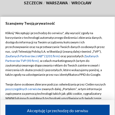
SZCZECIN
/
WARSZAWA
/
WROCŁAW
Szanujemy Twoją prywatność
Dołącz do nas:
Kliknij "Akceptuję i przechodzę do serwisu", aby wyrazić zgody na
korzystanie z technologii automatycznego śledzenia i zbierania danych,
TVP
dostęp do informacji na Twoim urządzeniu końcowym i ich
Abonament TVP
przechowywanie oraz na przetwarzanie Twoich danych osobowych przez
Regulamin TVP
nas, czyli Telewizję Polską S.A. w likwidacji (zwaną dalej również „TVP”),
Emisja w TVP
Zaufanych Partnerów z IAB* (1201 firm)
oraz pozostałych
Zaufanych
Polityka prywatności
Partnerów TVP (93 firm)
, w celach marketingowych (w tym do
Centrum informacji TVP
Moje zgody
zautomatyzowanego dopasowania reklam do Twoich zainteresowań i
mierzenia ich skuteczności) i pozostałych, które wskazujemy poniżej, a
Naziemna Telewizja Cyfrowa
Pomoc
także zgody na udostępnianie przez nas identyfikatora PPID do Google.
Sklep TVP
Biuro reklamy
Twoje dane osobowe zbierane podczas odwiedzania przez Ciebie naszych
Rada Programowa
poszczególnych serwisów
zwanych dalej „Portalem”, w tym informacje
Kontakt
zapisywane za pomocą technologii takich jak: pliki cookie, sygnalizatory
System NOS
WWW lub innych podobnych technologii umożliwiających świadczenie
dopasowanych i bezpiecznych usług, personalizację treści oraz reklam,
Informacje o nadawcy
Kanały
udostępnianie funkcji mediów społecznościowych oraz analizowanie
Akceptuję i przechodzę do serwisu
ruchu w Internecie.
Program dla prasy