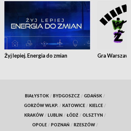
Żyj lepiej. Energia do zmian
Gra Warszaw
BIAŁYSTOK
/
BYDGOSZCZ
/
GDAŃSK
/
GORZÓW WLKP.
/
KATOWICE
/
KIELCE
/
KRAKÓW
/
LUBLIN
/
ŁÓDŹ
/
OLSZTYN
/
OPOLE
/
POZNAŃ
/
RZESZÓW
/