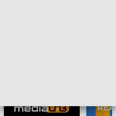
Plebiscyt Najlepsi Sportowcy
Wiadomości 
Warszawy 2025
SPOŁECZEŃSTWO