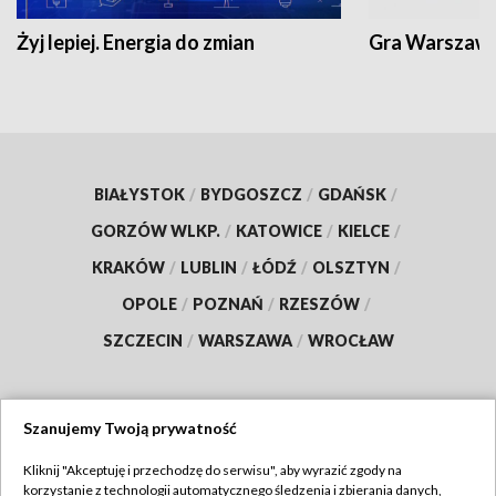
Żyj lepiej. Energia do zmian
Gra Warszaw
BIAŁYSTOK
/
BYDGOSZCZ
/
GDAŃSK
/
GORZÓW WLKP.
/
KATOWICE
/
KIELCE
/
KRAKÓW
/
LUBLIN
/
ŁÓDŹ
/
OLSZTYN
/
OPOLE
/
POZNAŃ
/
RZESZÓW
/
SZCZECIN
/
WARSZAWA
/
WROCŁAW
Szanujemy Twoją prywatność
Dołącz do nas:
Kliknij "Akceptuję i przechodzę do serwisu", aby wyrazić zgody na
korzystanie z technologii automatycznego śledzenia i zbierania danych,
TVP