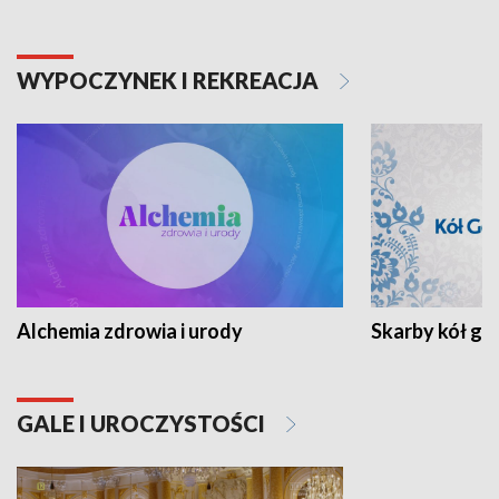
WYPOCZYNEK I REKREACJA
Alchemia zdrowia i urody
Skarby kół go
GALE I UROCZYSTOŚCI