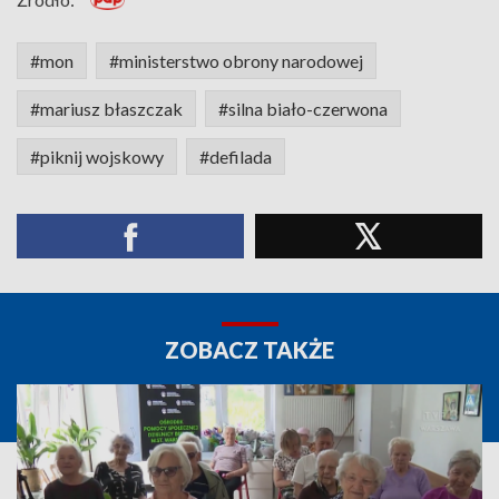
#mon
#ministerstwo obrony narodowej
#mariusz błaszczak
#silna biało-czerwona
#piknij wojskowy
#defilada
ZOBACZ TAKŻE