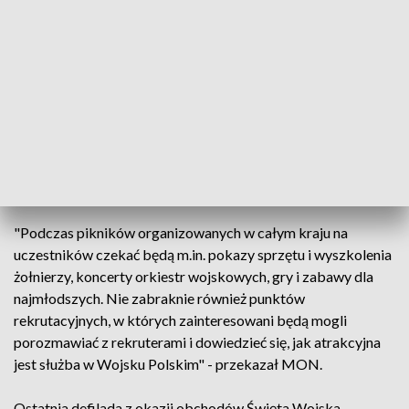
wizję rozwoju sił zbrojnych" - powiedział gen. Kukuła.
Jak informuje MON, podczas defilady będzie można
podziwiać ponad 2 tysiące żołnierzy i aż 200 jednostek
sprzętu wojskowego. Nie zabraknie także pokazu kunsztu
polskich pilotów, którzy na polskim niebie zaprezentują aż
92 statki powietrzne, m.in. FA 50, F-16 i bezzałogowce.
Atrakcje w całej Polsce
"Podczas pikników organizowanych w całym kraju na
uczestników czekać będą m.in. pokazy sprzętu i wyszkolenia
żołnierzy, koncerty orkiestr wojskowych, gry i zabawy dla
najmłodszych. Nie zabraknie również punktów
rekrutacyjnych, w których zainteresowani będą mogli
porozmawiać z rekruterami i dowiedzieć się, jak atrakcyjna
jest służba w Wojsku Polskim" - przekazał MON.
Ostatnia defilada z okazji obchodów Święta Wojska