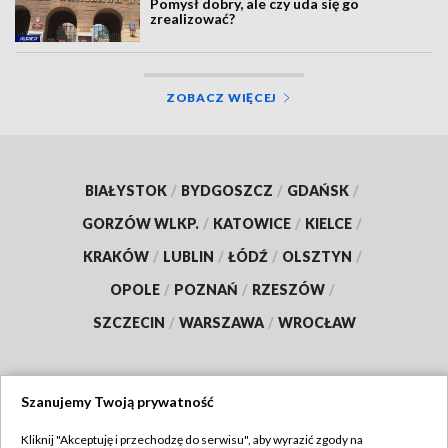
Pomysł dobry, ale czy uda się go
zrealizować?
ZOBACZ WIĘCEJ
BIAŁYSTOK
/
BYDGOSZCZ
/
GDAŃSK
/
GORZÓW WLKP.
/
KATOWICE
/
KIELCE
/
KRAKÓW
/
LUBLIN
/
ŁÓDŹ
/
OLSZTYN
/
OPOLE
/
POZNAŃ
/
RZESZÓW
/
SZCZECIN
/
WARSZAWA
/
WROCŁAW
Szanujemy Twoją prywatność
Dołącz do nas:
Kliknij "Akceptuję i przechodzę do serwisu", aby wyrazić zgody na