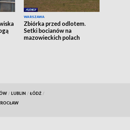
WARSZAWA
wiska
Zbiórka przed odlotem.
ogą
Setki bocianów na
mazowieckich polach
KÓW
/
LUBLIN
/
ŁÓDŹ
/
ROCŁAW