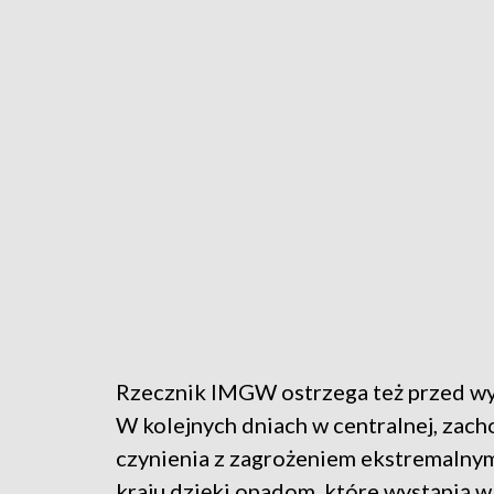
Rzecznik IMGW ostrzega też przed wy
W kolejnych dniach w centralnej, zach
czynienia z zagrożeniem ekstremalnym.
kraju dzięki opadom, które wystąpią w