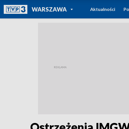
POWRÓT DO
WARSZAWA
Aktualności
Po
TVP REGIONY
Ostrzeżenia IMGW 