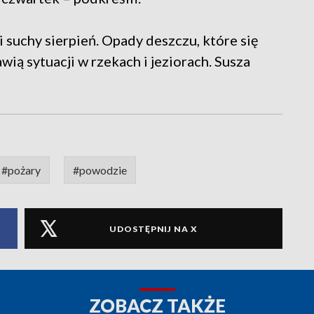
 suchy sierpień. Opady deszczu, które się
ią sytuacji w rzekach i jeziorach. Susza
#pożary
#powodzie
UDOSTĘPNIJ NA X
ZOBACZ TAKŻE