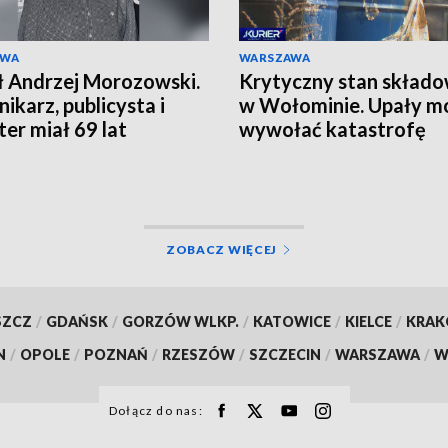
AWA
WARSZAWA
 Andrzej Morozowski.
Krytyczny stan składo
nikarz, publicysta i
w Wołominie. Upały m
ter miał 69 lat
wywołać katastrofę
ZOBACZ WIĘCEJ
SZCZ
/
GDAŃSK
/
GORZÓW WLKP.
/
KATOWICE
/
KIELCE
/
KRA
N
/
OPOLE
/
POZNAŃ
/
RZESZÓW
/
SZCZECIN
/
WARSZAWA
/
W
Dołącz do nas: