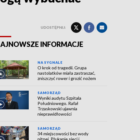
UDOSTĘPNIJ:
AJNOWSZE INFORMACJE
NA SYGNALE
O krok od tragedii. Grupa
nastolatków miała zastraszać,
zniszczyć rower i grozić nożem
SAMORZĄD
Wyniki audytu Szpitala
Południowego. Rafał
Trzaskowski ujawnia
nieprawidłowości
SAMORZĄD
34 miejscowości bez wody
pitnej. Płukanie sieci i