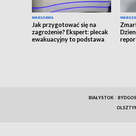
WARSZAWA
WARSZ
Jak przygotować się na
Zmarł
zagrożenie? Ekspert: plecak
Dzien
ewakuacyjny to podstawa
repor
BIAŁYSTOK
/
BYDGO
OLSZTY