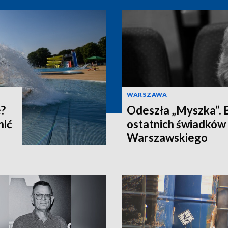
WARSZAWA
e?
Odeszła „Myszka”. B
nić
ostatnich świadków
Warszawskiego