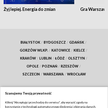
Żyj lepiej. Energia do zmian
Gra Warszaw
BIAŁYSTOK
/
BYDGOSZCZ
/
GDAŃSK
/
GORZÓW WLKP.
/
KATOWICE
/
KIELCE
/
KRAKÓW
/
LUBLIN
/
ŁÓDŹ
/
OLSZTYN
/
OPOLE
/
POZNAŃ
/
RZESZÓW
/
SZCZECIN
/
WARSZAWA
/
WROCŁAW
Szanujemy Twoją prywatność
Dołącz do nas:
Kliknij "Akceptuję i przechodzę do serwisu", aby wyrazić zgody na
korzystanie z technologii automatycznego śledzenia i zbierania danych,
TVP