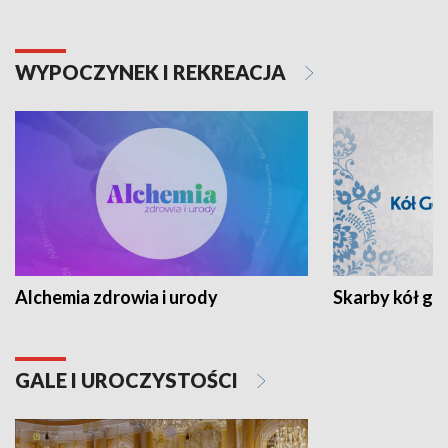
WYPOCZYNEK I REKREACJA
Alchemia zdrowia i urody
Skarby kół go
GALE I UROCZYSTOŚCI