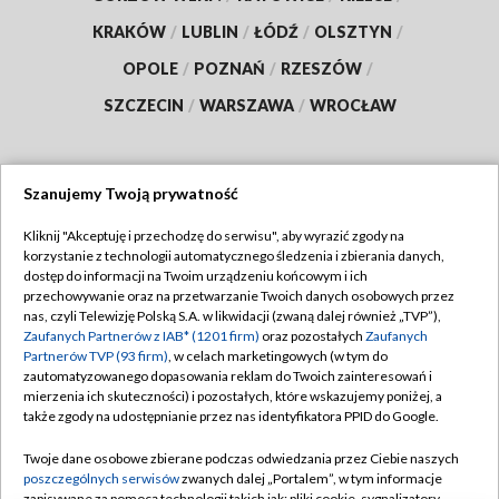
KRAKÓW
/
LUBLIN
/
ŁÓDŹ
/
OLSZTYN
/
OPOLE
/
POZNAŃ
/
RZESZÓW
/
SZCZECIN
/
WARSZAWA
/
WROCŁAW
Szanujemy Twoją prywatność
Dołącz do nas:
Kliknij "Akceptuję i przechodzę do serwisu", aby wyrazić zgody na
korzystanie z technologii automatycznego śledzenia i zbierania danych,
TVP
dostęp do informacji na Twoim urządzeniu końcowym i ich
Abonament TVP
przechowywanie oraz na przetwarzanie Twoich danych osobowych przez
Regulamin TVP
nas, czyli Telewizję Polską S.A. w likwidacji (zwaną dalej również „TVP”),
Emisja w TVP
Zaufanych Partnerów z IAB* (1201 firm)
oraz pozostałych
Zaufanych
Polityka prywatności
Partnerów TVP (93 firm)
, w celach marketingowych (w tym do
Centrum informacji TVP
Moje zgody
zautomatyzowanego dopasowania reklam do Twoich zainteresowań i
mierzenia ich skuteczności) i pozostałych, które wskazujemy poniżej, a
Naziemna Telewizja Cyfrowa
Pomoc
także zgody na udostępnianie przez nas identyfikatora PPID do Google.
Sklep TVP
Biuro reklamy
Twoje dane osobowe zbierane podczas odwiedzania przez Ciebie naszych
Rada Programowa
poszczególnych serwisów
zwanych dalej „Portalem”, w tym informacje
Kontakt
zapisywane za pomocą technologii takich jak: pliki cookie, sygnalizatory