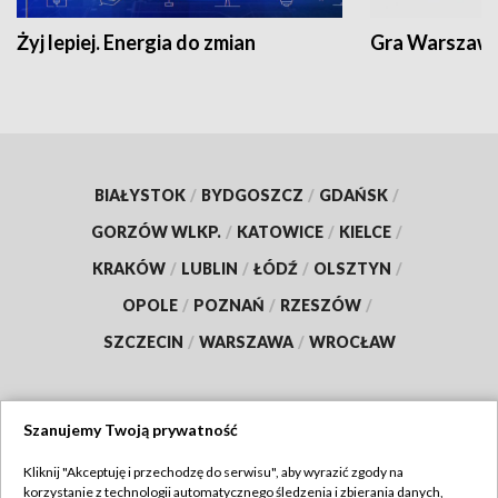
Żyj lepiej. Energia do zmian
Gra Warszaw
BIAŁYSTOK
/
BYDGOSZCZ
/
GDAŃSK
/
GORZÓW WLKP.
/
KATOWICE
/
KIELCE
/
KRAKÓW
/
LUBLIN
/
ŁÓDŹ
/
OLSZTYN
/
OPOLE
/
POZNAŃ
/
RZESZÓW
/
SZCZECIN
/
WARSZAWA
/
WROCŁAW
Szanujemy Twoją prywatność
Dołącz do nas:
Kliknij "Akceptuję i przechodzę do serwisu", aby wyrazić zgody na
korzystanie z technologii automatycznego śledzenia i zbierania danych,
TVP