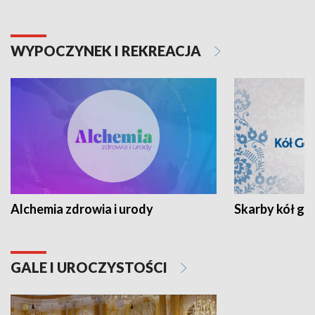
WYPOCZYNEK I REKREACJA
Alchemia zdrowia i urody
Skarby kół go
GALE I UROCZYSTOŚCI