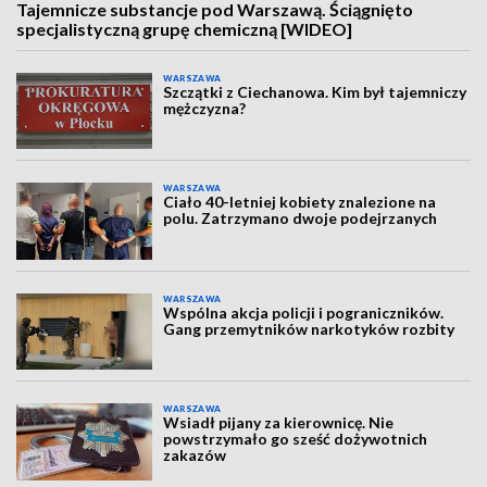
Tajemnicze substancje pod Warszawą. Ściągnięto
specjalistyczną grupę chemiczną [WIDEO]
WARSZAWA
Szczątki z Ciechanowa. Kim był tajemniczy
mężczyzna?
WARSZAWA
Ciało 40-letniej kobiety znalezione na
polu. Zatrzymano dwoje podejrzanych
WARSZAWA
Wspólna akcja policji i pograniczników.
Gang przemytników narkotyków rozbity
WARSZAWA
Wsiadł pijany za kierownicę. Nie
powstrzymało go sześć dożywotnich
zakazów