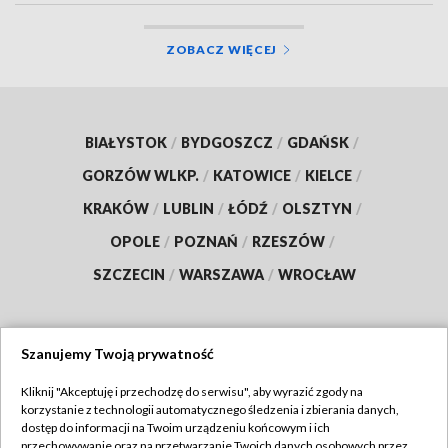
ZOBACZ WIĘCEJ
BIAŁYSTOK
/
BYDGOSZCZ
/
GDAŃSK
/
GORZÓW WLKP.
/
KATOWICE
/
KIELCE
/
KRAKÓW
/
LUBLIN
/
ŁÓDŹ
/
OLSZTYN
/
OPOLE
/
POZNAŃ
/
RZESZÓW
/
SZCZECIN
/
WARSZAWA
/
WROCŁAW
Szanujemy Twoją prywatność
Dołącz do nas:
Kliknij "Akceptuję i przechodzę do serwisu", aby wyrazić zgody na
korzystanie z technologii automatycznego śledzenia i zbierania danych,
TVP
dostęp do informacji na Twoim urządzeniu końcowym i ich
Abonament TVP
przechowywanie oraz na przetwarzanie Twoich danych osobowych przez