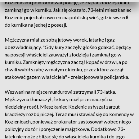
Kozienicami poinformował policję, że złapał złodzieja kur i
zamknął go w kurniku. Jak się okazało, 73-letni mieszkaniec
Kozienic pojechał rowerem na pobliską wieś, gdzie wszedł
do kurnika na jednej z posesji.
Mężczyzna miał ze sobą jutowy worek, latarkę i gaz
obezwładniający. "Gdy kury zaczęły głośno gdakać, będący
na posesji właściciel zauważył złodzieja i zamknął go w
kurniku. Zamknięty mężczyzna zaczął kopać w drzwi, a po
chwili wybił szybę w małym okienku, przez które zaczął
atakować gazem właściciela" - zrelacjonowała policjantka.
Wezwani na miejsce mundurowi zatrzymali 73-latka.
Mężczyzna tłumaczył, że kury miał przeznaczyć na
niedzielny rosół. Mieszkaniec Kozienic usłyszał zarzut
kradzieży rozbójniczej. Teraz musi stawiać się do komendy w
Kozienicach, ponieważ prokurator zastosował wobec niego
policyjny dozór i poręczenie majątkowe. Dodatkowo 73-
latek nie może zbliżać się do właściciela kurnika i do jego