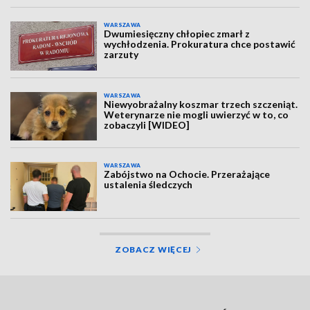
WARSZAWA
Dwumiesięczny chłopiec zmarł z
wychłodzenia. Prokuratura chce postawić
zarzuty
WARSZAWA
Niewyobrażalny koszmar trzech szczeniąt.
Weterynarze nie mogli uwierzyć w to, co
zobaczyli [WIDEO]
WARSZAWA
Zabójstwo na Ochocie. Przerażające
ustalenia śledczych
ZOBACZ WIĘCEJ