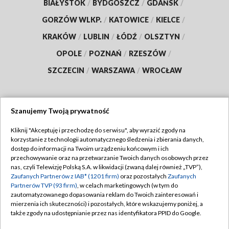
BIAŁYSTOK
/
BYDGOSZCZ
/
GDAŃSK
/
GORZÓW WLKP.
/
KATOWICE
/
KIELCE
/
KRAKÓW
/
LUBLIN
/
ŁÓDŹ
/
OLSZTYN
/
OPOLE
/
POZNAŃ
/
RZESZÓW
/
SZCZECIN
/
WARSZAWA
/
WROCŁAW
Szanujemy Twoją prywatność
Dołącz do nas:
Kliknij "Akceptuję i przechodzę do serwisu", aby wyrazić zgody na
korzystanie z technologii automatycznego śledzenia i zbierania danych,
TVP
dostęp do informacji na Twoim urządzeniu końcowym i ich
Abonament TVP
przechowywanie oraz na przetwarzanie Twoich danych osobowych przez
Regulamin TVP
nas, czyli Telewizję Polską S.A. w likwidacji (zwaną dalej również „TVP”),
Emisja w TVP
Polityka prywatności
Zaufanych Partnerów z IAB* (1201 firm)
oraz pozostałych
Zaufanych
Partnerów TVP (93 firm)
, w celach marketingowych (w tym do
Centrum informacji TVP
Moje zgody
zautomatyzowanego dopasowania reklam do Twoich zainteresowań i
mierzenia ich skuteczności) i pozostałych, które wskazujemy poniżej, a
Naziemna Telewizja Cyfrowa
Pomoc
także zgody na udostępnianie przez nas identyfikatora PPID do Google.
Sklep TVP
Biuro reklamy