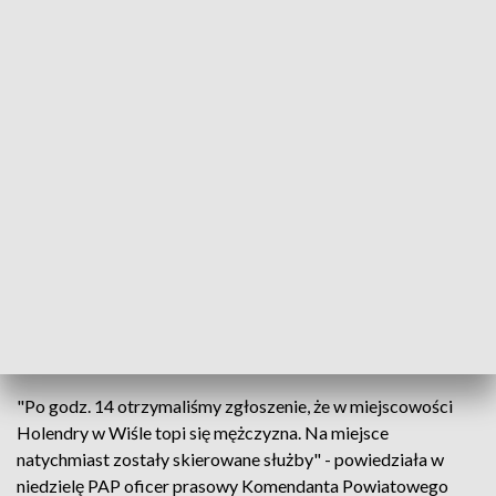
Fot.: TVP3 Warszawa
Trwa akcja ratownicza w miejscowości Holendry
(woj. mazowieckie). Służby poszukują tam 50-latka,
który wypoczywał na brzegiem Wisły z rodziną i w
pewnym momencie porwał go nurt rzeki.
"Po godz. 14 otrzymaliśmy zgłoszenie, że w miejscowości
Holendry w Wiśle topi się mężczyzna. Na miejsce
natychmiast zostały skierowane służby" - powiedziała w
niedzielę PAP oficer prasowy Komendanta Powiatowego