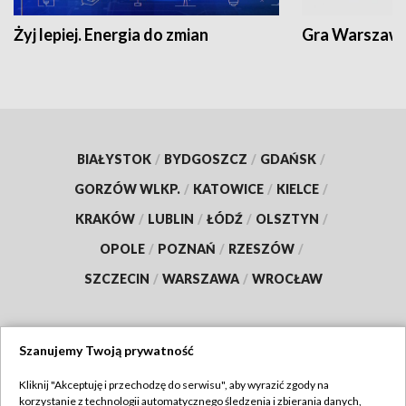
Żyj lepiej. Energia do zmian
Gra Warszaw
BIAŁYSTOK
/
BYDGOSZCZ
/
GDAŃSK
/
GORZÓW WLKP.
/
KATOWICE
/
KIELCE
/
KRAKÓW
/
LUBLIN
/
ŁÓDŹ
/
OLSZTYN
/
OPOLE
/
POZNAŃ
/
RZESZÓW
/
SZCZECIN
/
WARSZAWA
/
WROCŁAW
Szanujemy Twoją prywatność
Dołącz do nas:
Kliknij "Akceptuję i przechodzę do serwisu", aby wyrazić zgody na
korzystanie z technologii automatycznego śledzenia i zbierania danych,
TVP