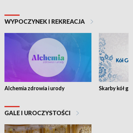
WYPOCZYNEK I REKREACJA
Alchemia zdrowia i urody
Skarby kół go
GALE I UROCZYSTOŚCI