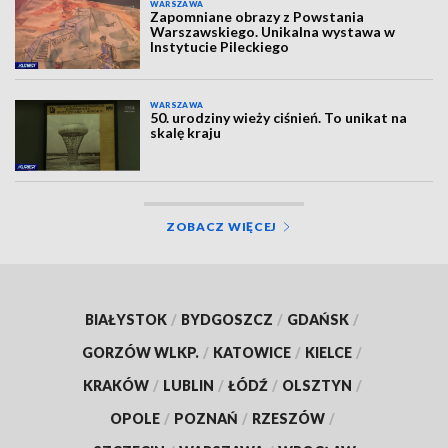
WARSZAWA
Zapomniane obrazy z Powstania
Warszawskiego. Unikalna wystawa w
Instytucie Pileckiego
WARSZAWA
50. urodziny wieży ciśnień. To unikat na
skalę kraju
ZOBACZ WIĘCEJ
BIAŁYSTOK
/
BYDGOSZCZ
/
GDAŃSK
/
GORZÓW WLKP.
/
KATOWICE
/
KIELCE
/
KRAKÓW
/
LUBLIN
/
ŁÓDŹ
/
OLSZTYN
/
OPOLE
/
POZNAŃ
/
RZESZÓW
/