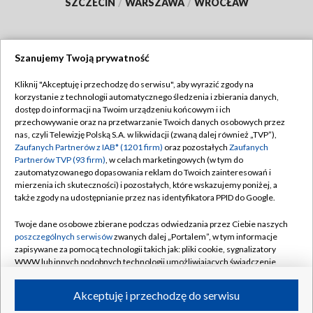
SZCZECIN
/
WARSZAWA
/
WROCŁAW
Szanujemy Twoją prywatność
Dołącz do nas:
Kliknij "Akceptuję i przechodzę do serwisu", aby wyrazić zgody na
korzystanie z technologii automatycznego śledzenia i zbierania danych,
TVP
dostęp do informacji na Twoim urządzeniu końcowym i ich
Abonament TVP
przechowywanie oraz na przetwarzanie Twoich danych osobowych przez
Regulamin TVP
nas, czyli Telewizję Polską S.A. w likwidacji (zwaną dalej również „TVP”),
Emisja w TVP
Polityka prywatności
Zaufanych Partnerów z IAB* (1201 firm)
oraz pozostałych
Zaufanych
Partnerów TVP (93 firm)
, w celach marketingowych (w tym do
Centrum informacji TVP
Moje zgody
zautomatyzowanego dopasowania reklam do Twoich zainteresowań i
mierzenia ich skuteczności) i pozostałych, które wskazujemy poniżej, a
Naziemna Telewizja Cyfrowa
Pomoc
także zgody na udostępnianie przez nas identyfikatora PPID do Google.
Sklep TVP
Biuro reklamy
Twoje dane osobowe zbierane podczas odwiedzania przez Ciebie naszych
Rada Programowa
Kontakt
poszczególnych serwisów
zwanych dalej „Portalem”, w tym informacje
zapisywane za pomocą technologii takich jak: pliki cookie, sygnalizatory
System NOS
WWW lub innych podobnych technologii umożliwiających świadczenie
dopasowanych i bezpiecznych usług, personalizację treści oraz reklam,
Informacje o nadawcy
Kanały
udostępnianie funkcji mediów społecznościowych oraz analizowanie
Akceptuję i przechodzę do serwisu
ruchu w Internecie.
Program dla prasy