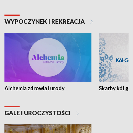
WYPOCZYNEK I REKREACJA
Alchemia zdrowia i urody
Skarby kół go
GALE I UROCZYSTOŚCI