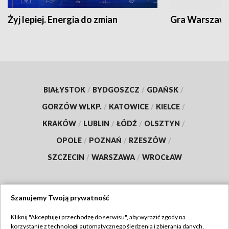
Żyj lepiej. Energia do zmian
Gra Warszaw
BIAŁYSTOK
/
BYDGOSZCZ
/
GDAŃSK
/
GORZÓW WLKP.
/
KATOWICE
/
KIELCE
/
KRAKÓW
/
LUBLIN
/
ŁÓDŹ
/
OLSZTYN
/
OPOLE
/
POZNAŃ
/
RZESZÓW
/
SZCZECIN
/
WARSZAWA
/
WROCŁAW
Szanujemy Twoją prywatność
Dołącz do nas:
Kliknij "Akceptuję i przechodzę do serwisu", aby wyrazić zgody na
korzystanie z technologii automatycznego śledzenia i zbierania danych,
TVP