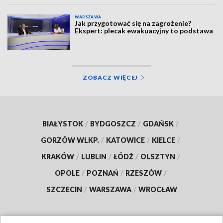
WARSZAWA
Jak przygotować się na zagrożenie?
Ekspert: plecak ewakuacyjny to podstawa
ZOBACZ WIĘCEJ
BIAŁYSTOK
/
BYDGOSZCZ
/
GDAŃSK
/
GORZÓW WLKP.
/
KATOWICE
/
KIELCE
/
KRAKÓW
/
LUBLIN
/
ŁÓDŹ
/
OLSZTYN
/
OPOLE
/
POZNAŃ
/
RZESZÓW
/
SZCZECIN
/
WARSZAWA
/
WROCŁAW