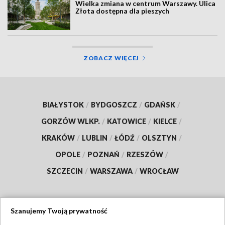
Wielka zmiana w centrum Warszawy. Ulica
Złota dostępna dla pieszych
ZOBACZ WIĘCEJ
BIAŁYSTOK
/
BYDGOSZCZ
/
GDAŃSK
/
GORZÓW WLKP.
/
KATOWICE
/
KIELCE
/
KRAKÓW
/
LUBLIN
/
ŁÓDŹ
/
OLSZTYN
/
OPOLE
/
POZNAŃ
/
RZESZÓW
/
SZCZECIN
/
WARSZAWA
/
WROCŁAW
Szanujemy Twoją prywatność
Dołącz do nas: