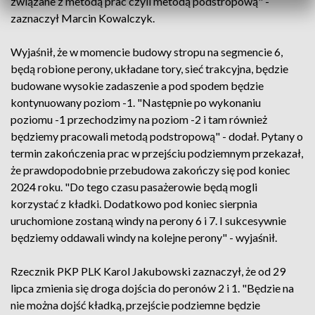
związane z metodą prac czyli metodą podstropową" -
zaznaczył Marcin Kowalczyk.
Wyjaśnił, że w momencie budowy stropu na segmencie 6,
będą robione perony, układane tory, sieć trakcyjna, będzie
budowane wysokie zadaszenie a pod spodem będzie
kontynuowany poziom -1. "Następnie po wykonaniu
poziomu -1 przechodzimy na poziom -2 i tam również
będziemy pracowali metodą podstropową" - dodał. Pytany o
termin zakończenia prac w przejściu podziemnym przekazał,
że prawdopodobnie przebudowa zakończy się pod koniec
2024 roku. "Do tego czasu pasażerowie będą mogli
korzystać z kładki. Dodatkowo pod koniec sierpnia
uruchomione zostaną windy na perony 6 i 7. I sukcesywnie
będziemy oddawali windy na kolejne perony" - wyjaśnił.
Rzecznik PKP PLK Karol Jakubowski zaznaczył, że od 29
lipca zmienia się droga dojścia do peronów 2 i 1. "Będzie na
nie można dojść kładką, przejście podziemne będzie