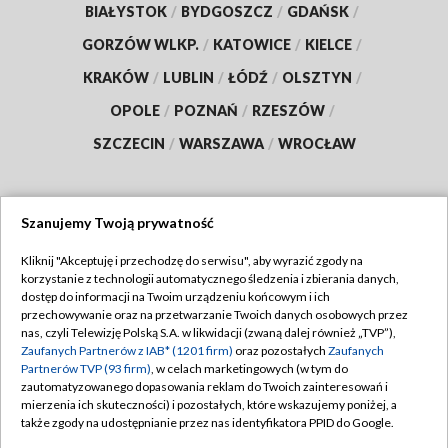
BIAŁYSTOK
/
BYDGOSZCZ
/
GDAŃSK
/
GORZÓW WLKP.
/
KATOWICE
/
KIELCE
/
KRAKÓW
/
LUBLIN
/
ŁÓDŹ
/
OLSZTYN
/
OPOLE
/
POZNAŃ
/
RZESZÓW
/
SZCZECIN
/
WARSZAWA
/
WROCŁAW
Szanujemy Twoją prywatność
Dołącz do nas:
Kliknij "Akceptuję i przechodzę do serwisu", aby wyrazić zgody na
korzystanie z technologii automatycznego śledzenia i zbierania danych,
TVP
dostęp do informacji na Twoim urządzeniu końcowym i ich
Abonament TVP
przechowywanie oraz na przetwarzanie Twoich danych osobowych przez
Regulamin TVP
nas, czyli Telewizję Polską S.A. w likwidacji (zwaną dalej również „TVP”),
Emisja w TVP
Zaufanych Partnerów z IAB* (1201 firm)
Polityka prywatności
oraz pozostałych
Zaufanych
Partnerów TVP (93 firm)
, w celach marketingowych (w tym do
Centrum informacji TVP
Moje zgody
zautomatyzowanego dopasowania reklam do Twoich zainteresowań i
mierzenia ich skuteczności) i pozostałych, które wskazujemy poniżej, a
Naziemna Telewizja Cyfrowa
Pomoc
także zgody na udostępnianie przez nas identyfikatora PPID do Google.
Sklep TVP