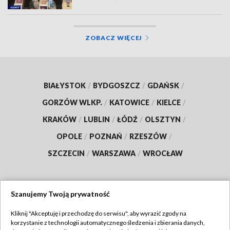
ZOBACZ WIĘCEJ
BIAŁYSTOK
/
BYDGOSZCZ
/
GDAŃSK
/
GORZÓW WLKP.
/
KATOWICE
/
KIELCE
/
KRAKÓW
/
LUBLIN
/
ŁÓDŹ
/
OLSZTYN
/
OPOLE
/
POZNAŃ
/
RZESZÓW
/
SZCZECIN
/
WARSZAWA
/
WROCŁAW
Szanujemy Twoją prywatność
Dołącz do nas:
Kliknij "Akceptuję i przechodzę do serwisu", aby wyrazić zgody na
korzystanie z technologii automatycznego śledzenia i zbierania danych,
TVP