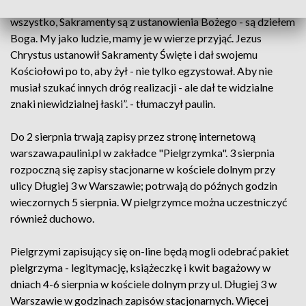
fundamentalne i brzmi - "Sakramenty dają życie". „Nade
wszystko, Sakramenty są z ustanowienia Bożego - są dziełem
Boga. My jako ludzie, mamy je w wierze przyjąć. Jezus
Chrystus ustanowił Sakramenty Święte i dał swojemu
Kościołowi po to, aby żył - nie tylko egzystował. Aby nie
musiał szukać innych dróg realizacji - ale dał te widzialne
znaki niewidzialnej łaski”. - tłumaczył paulin.
Do 2 sierpnia trwają zapisy przez stronę internetową
warszawa.paulini.pl w zakładce "Pielgrzymka". 3 sierpnia
rozpoczną się zapisy stacjonarne w kościele dolnym przy
ulicy Długiej 3 w Warszawie; potrwają do późnych godzin
wieczornych 5 sierpnia. W pielgrzymce można uczestniczyć
również duchowo.
Pielgrzymi zapisujący się on-line będą mogli odebrać pakiet
pielgrzyma - legitymację, książeczkę i kwit bagażowy w
dniach 4-6 sierpnia w kościele dolnym przy ul. Długiej 3 w
Warszawie w godzinach zapisów stacjonarnych. Więcej