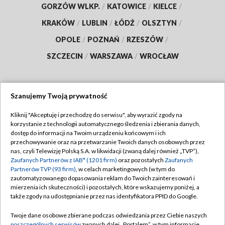
GORZÓW WLKP.
/
KATOWICE
/
KIELCE
/
KRAKÓW
/
LUBLIN
/
ŁÓDŹ
/
OLSZTYN
/
OPOLE
/
POZNAŃ
/
RZESZÓW
/
SZCZECIN
/
WARSZAWA
/
WROCŁAW
Szanujemy Twoją prywatność
Dołącz do nas:
Kliknij "Akceptuję i przechodzę do serwisu", aby wyrazić zgody na
korzystanie z technologii automatycznego śledzenia i zbierania danych,
TVP
dostęp do informacji na Twoim urządzeniu końcowym i ich
Abonament TVP
przechowywanie oraz na przetwarzanie Twoich danych osobowych przez
Regulamin TVP
nas, czyli Telewizję Polską S.A. w likwidacji (zwaną dalej również „TVP”),
Emisja w TVP
Polityka prywatności
Zaufanych Partnerów z IAB* (1201 firm)
oraz pozostałych
Zaufanych
Partnerów TVP (93 firm)
, w celach marketingowych (w tym do
Centrum informacji TVP
Moje zgody
zautomatyzowanego dopasowania reklam do Twoich zainteresowań i
mierzenia ich skuteczności) i pozostałych, które wskazujemy poniżej, a
Naziemna Telewizja Cyfrowa
Pomoc
także zgody na udostępnianie przez nas identyfikatora PPID do Google.
Sklep TVP
Biuro reklamy
Twoje dane osobowe zbierane podczas odwiedzania przez Ciebie naszych
Rada Programowa
poszczególnych serwisów
zwanych dalej „Portalem”, w tym informacje