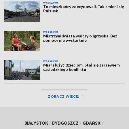
WARSZAWA
To mieszkańcy zdecydowali. Tak zmieni się
Pułtusk
WARSZAWA
Mistrzyni świata walczy o igrzyska. Bez
pomocy nie wystartuje
WARSZAWA
Miał służyć dzieciom. Stał się zarzewiem
sąsiedzkiego konfliktu
ZOBACZ WIĘCEJ
BIAŁYSTOK
/
BYDGOSZCZ
/
GDAŃSK
/