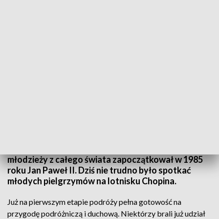
fot. TVP3 Warszawa
2100 pielgrzymów z Warszawy i 25 tys. z całej
Polski jest w drodze do Portugalii. Wezmą oni
udział w Światowych Dniach Młodzieży czyli w
spotkaniu z Ojcem Świętym. Tradycję spotkań
młodzieży z całego świata zapoczątkował w 1985
roku Jan Paweł II. Dziś nie trudno było spotkać
młodych pielgrzymów na lotnisku Chopina.
Już na pierwszym etapie podróży pełna gotowość na
przygodę podróżniczą i duchową. Niektórzy brali już udział