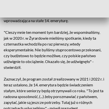
odwiedzili w poniedziałek Dzienny Dom "Senior+" w Woli
Karczewskiej. Podczas konferencji prasowe prezydent
przypomniał, że w poniedziałek wchodzi w życie ustawa
wprowadzająca na stałe 14. emeryturę.
"Cieszy mnie ten moment tym bardziej, że wspominaliśmy,
jak w 2020 r. w Żyrardowie mieliśmy spotkanie, kiedy ta
czternastka wchodziła po raz pierwszy, wtedy
eksperymentalnie. Nie byliśmy stuprocentowo przekonani,
czy budżetowo to będzie możliwe, czy polskie państwo
udźwignie to obciążenie. Okazało się, że udźwignęło" -
stwierdził.
Zaznaczył, że program został zrealizowany w 2021 i 2022 r. i
teraz ustalono, że 14. emerytura będzie świadczeniem
stałym, które seniorzy będą otrzymywali co roku. "To jest ta
radosna sposobność, (...) żeby porozmawiać z państwem,
zapytać, jakie są jeszcze potrzeby. Tutaj już o różnych
potrzebach usłyszeliśmy" - mówił prezydent.