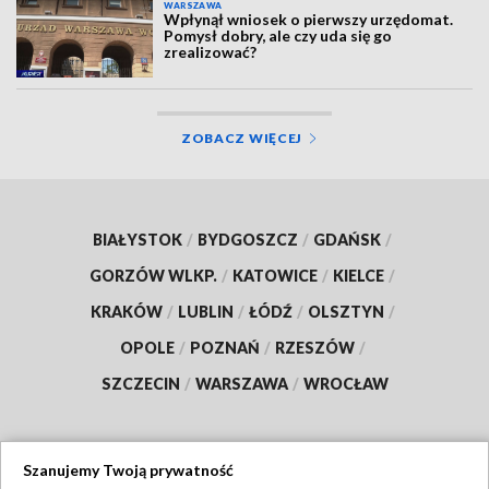
WARSZAWA
Wpłynął wniosek o pierwszy urzędomat.
Pomysł dobry, ale czy uda się go
zrealizować?
ZOBACZ WIĘCEJ
BIAŁYSTOK
/
BYDGOSZCZ
/
GDAŃSK
/
GORZÓW WLKP.
/
KATOWICE
/
KIELCE
/
KRAKÓW
/
LUBLIN
/
ŁÓDŹ
/
OLSZTYN
/
OPOLE
/
POZNAŃ
/
RZESZÓW
/
SZCZECIN
/
WARSZAWA
/
WROCŁAW
Szanujemy Twoją prywatność
Dołącz do nas: