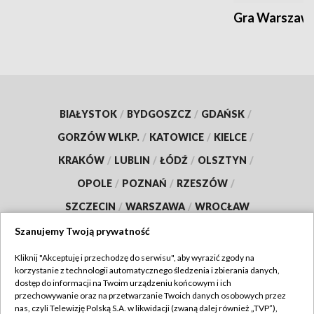
Gra Warszaw
BIAŁYSTOK
/
BYDGOSZCZ
/
GDAŃSK
/
GORZÓW WLKP.
/
KATOWICE
/
KIELCE
/
KRAKÓW
/
LUBLIN
/
ŁÓDŹ
/
OLSZTYN
/
OPOLE
/
POZNAŃ
/
RZESZÓW
/
SZCZECIN
/
WARSZAWA
/
WROCŁAW
Szanujemy Twoją prywatność
Kliknij "Akceptuję i przechodzę do serwisu", aby wyrazić zgody na
korzystanie z technologii automatycznego śledzenia i zbierania danych,
Dołącz do nas:
dostęp do informacji na Twoim urządzeniu końcowym i ich
przechowywanie oraz na przetwarzanie Twoich danych osobowych przez
TVP
nas, czyli Telewizję Polską S.A. w likwidacji (zwaną dalej również „TVP”),