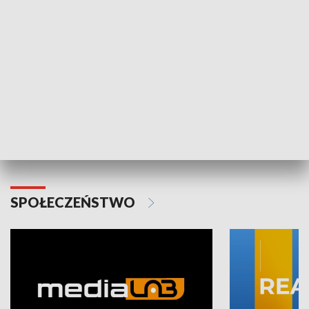
Plebiscyt Najlepsi Sportowcy
Wiadomości 
Warszawy 2025
SPOŁECZEŃSTWO