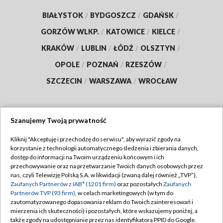
BIAŁYSTOK
/
BYDGOSZCZ
/
GDAŃSK
/
GORZÓW WLKP.
/
KATOWICE
/
KIELCE
/
KRAKÓW
/
LUBLIN
/
ŁÓDŹ
/
OLSZTYN
/
OPOLE
/
POZNAŃ
/
RZESZÓW
/
SZCZECIN
/
WARSZAWA
/
WROCŁAW
Szanujemy Twoją prywatność
Dołącz do nas:
Kliknij "Akceptuję i przechodzę do serwisu", aby wyrazić zgody na
korzystanie z technologii automatycznego śledzenia i zbierania danych,
TVP
dostęp do informacji na Twoim urządzeniu końcowym i ich
Abonament TVP
przechowywanie oraz na przetwarzanie Twoich danych osobowych przez
Regulamin TVP
nas, czyli Telewizję Polską S.A. w likwidacji (zwaną dalej również „TVP”),
Emisja w TVP
Polityka prywatności
Zaufanych Partnerów z IAB* (1201 firm)
oraz pozostałych
Zaufanych
Partnerów TVP (93 firm)
, w celach marketingowych (w tym do
Centrum informacji TVP
Moje zgody
zautomatyzowanego dopasowania reklam do Twoich zainteresowań i
mierzenia ich skuteczności) i pozostałych, które wskazujemy poniżej, a
Naziemna Telewizja Cyfrowa
Pomoc
także zgody na udostępnianie przez nas identyfikatora PPID do Google.