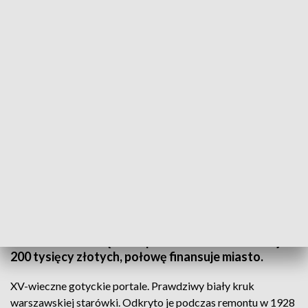
fot. TVP3 Warszawa
Zabytkowy gotycki mur i portal wejściowy zostaną
wyremontowane. XV-wieczna kamienica
Friczowska przy Rynku Starego Miasta w
Warszawie przejdzie remont elewacji. Obecnie
konserwowane są drzwi portalu. Koszt renowacji to
200 tysięcy złotych, połowę finansuje miasto.
XV-wieczne gotyckie portale. Prawdziwy biały kruk
warszawskiej starówki. Odkryto je podczas remontu w 1928