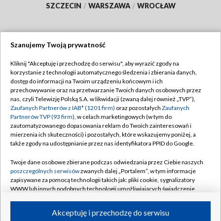
SZCZECIN
/
WARSZAWA
/
WROCŁAW
Szanujemy Twoją prywatność
Dołącz do nas:
Kliknij "Akceptuję i przechodzę do serwisu", aby wyrazić zgody na
korzystanie z technologii automatycznego śledzenia i zbierania danych,
TVP
dostęp do informacji na Twoim urządzeniu końcowym i ich
Abonament TVP
przechowywanie oraz na przetwarzanie Twoich danych osobowych przez
Regulamin TVP
nas, czyli Telewizję Polską S.A. w likwidacji (zwaną dalej również „TVP”),
Emisja w TVP
Zaufanych Partnerów z IAB* (1201 firm)
oraz pozostałych
Zaufanych
Polityka prywatności
Partnerów TVP (93 firm)
, w celach marketingowych (w tym do
Centrum informacji TVP
Moje zgody
zautomatyzowanego dopasowania reklam do Twoich zainteresowań i
mierzenia ich skuteczności) i pozostałych, które wskazujemy poniżej, a
Naziemna Telewizja Cyfrowa
Pomoc
także zgody na udostępnianie przez nas identyfikatora PPID do Google.
Sklep TVP
Biuro reklamy
Twoje dane osobowe zbierane podczas odwiedzania przez Ciebie naszych
Rada Programowa
poszczególnych serwisów
zwanych dalej „Portalem”, w tym informacje
Kontakt
zapisywane za pomocą technologii takich jak: pliki cookie, sygnalizatory
System NOS
WWW lub innych podobnych technologii umożliwiających świadczenie
dopasowanych i bezpiecznych usług, personalizację treści oraz reklam,
Informacje o nadawcy
Kanały
udostępnianie funkcji mediów społecznościowych oraz analizowanie
Akceptuję i przechodzę do serwisu
ruchu w Internecie.
Program dla prasy