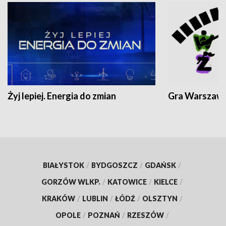
Żyj lepiej. Energia do zmian
Gra Warszaw
BIAŁYSTOK
/
BYDGOSZCZ
/
GDAŃSK
/
GORZÓW WLKP.
/
KATOWICE
/
KIELCE
/
KRAKÓW
/
LUBLIN
/
ŁÓDŹ
/
OLSZTYN
/
OPOLE
/
POZNAŃ
/
RZESZÓW
/