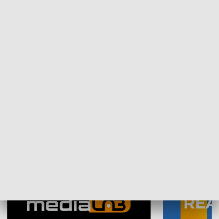
Plebiscyt Najlepsi Sportowcy
Wiadomości 
Warszawy 2025
SPOŁECZEŃSTWO