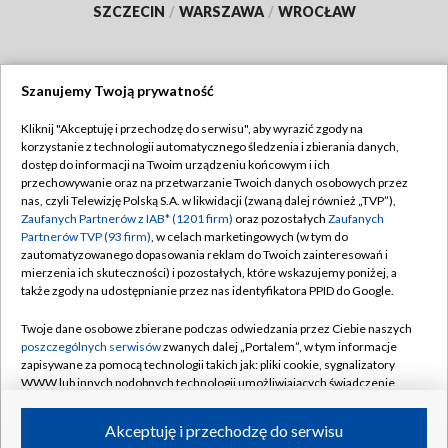
SZCZECIN
/
WARSZAWA
/
WROCŁAW
Szanujemy Twoją prywatność
Dołącz do nas:
Kliknij "Akceptuję i przechodzę do serwisu", aby wyrazić zgody na
korzystanie z technologii automatycznego śledzenia i zbierania danych,
TVP
dostęp do informacji na Twoim urządzeniu końcowym i ich
Abonament TVP
przechowywanie oraz na przetwarzanie Twoich danych osobowych przez
Regulamin TVP
nas, czyli Telewizję Polską S.A. w likwidacji (zwaną dalej również „TVP”),
Emisja w TVP
Zaufanych Partnerów z IAB* (1201 firm)
oraz pozostałych
Zaufanych
Polityka prywatności
Partnerów TVP (93 firm)
, w celach marketingowych (w tym do
Centrum informacji TVP
Moje zgody
zautomatyzowanego dopasowania reklam do Twoich zainteresowań i
mierzenia ich skuteczności) i pozostałych, które wskazujemy poniżej, a
Naziemna Telewizja Cyfrowa
Pomoc
także zgody na udostępnianie przez nas identyfikatora PPID do Google.
Sklep TVP
Biuro reklamy
Twoje dane osobowe zbierane podczas odwiedzania przez Ciebie naszych
Rada Programowa
poszczególnych serwisów
zwanych dalej „Portalem”, w tym informacje
Kontakt
zapisywane za pomocą technologii takich jak: pliki cookie, sygnalizatory
System NOS
WWW lub innych podobnych technologii umożliwiających świadczenie
dopasowanych i bezpiecznych usług, personalizację treści oraz reklam,
Informacje o nadawcy
Kanały
udostępnianie funkcji mediów społecznościowych oraz analizowanie
Akceptuję i przechodzę do serwisu
ruchu w Internecie.
Program dla prasy