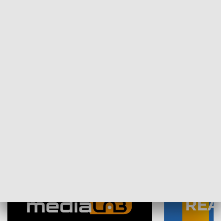
Plebiscyt Najlepsi Sportowcy
Wiadomości 
Warszawy 2025
SPOŁECZEŃSTWO