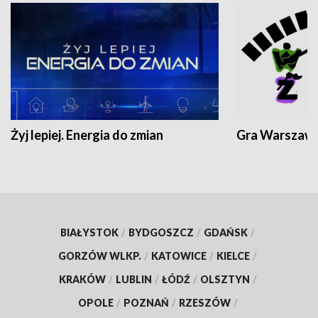
Żyj lepiej. Energia do zmian
Gra Warszaw
BIAŁYSTOK
/
BYDGOSZCZ
/
GDAŃSK
/
GORZÓW WLKP.
/
KATOWICE
/
KIELCE
/
KRAKÓW
/
LUBLIN
/
ŁÓDŹ
/
OLSZTYN
/
OPOLE
/
POZNAŃ
/
RZESZÓW
/