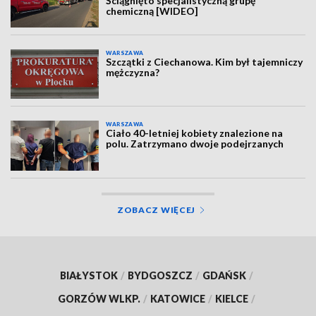
Ściągnięto specjalistyczną grupę
chemiczną [WIDEO]
WARSZAWA
Szczątki z Ciechanowa. Kim był tajemniczy
mężczyzna?
WARSZAWA
Ciało 40-letniej kobiety znalezione na
polu. Zatrzymano dwoje podejrzanych
ZOBACZ WIĘCEJ
BIAŁYSTOK
/
BYDGOSZCZ
/
GDAŃSK
/
GORZÓW WLKP.
/
KATOWICE
/
KIELCE
/