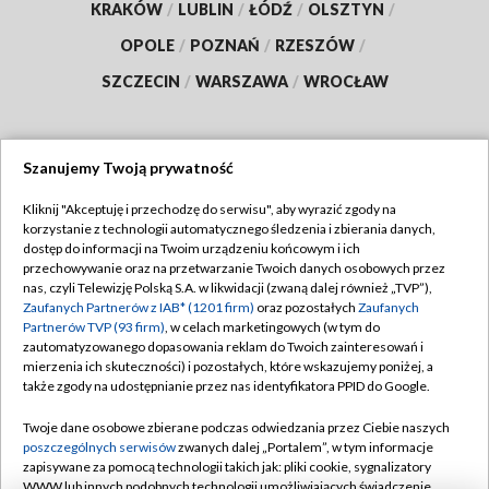
KRAKÓW
/
LUBLIN
/
ŁÓDŹ
/
OLSZTYN
/
OPOLE
/
POZNAŃ
/
RZESZÓW
/
SZCZECIN
/
WARSZAWA
/
WROCŁAW
Szanujemy Twoją prywatność
Dołącz do nas:
Kliknij "Akceptuję i przechodzę do serwisu", aby wyrazić zgody na
korzystanie z technologii automatycznego śledzenia i zbierania danych,
TVP
dostęp do informacji na Twoim urządzeniu końcowym i ich
Abonament TVP
przechowywanie oraz na przetwarzanie Twoich danych osobowych przez
Regulamin TVP
nas, czyli Telewizję Polską S.A. w likwidacji (zwaną dalej również „TVP”),
Emisja w TVP
Polityka prywatności
Zaufanych Partnerów z IAB* (1201 firm)
oraz pozostałych
Zaufanych
Partnerów TVP (93 firm)
, w celach marketingowych (w tym do
Centrum informacji TVP
Moje zgody
zautomatyzowanego dopasowania reklam do Twoich zainteresowań i
mierzenia ich skuteczności) i pozostałych, które wskazujemy poniżej, a
Naziemna Telewizja Cyfrowa
Pomoc
także zgody na udostępnianie przez nas identyfikatora PPID do Google.
Sklep TVP
Biuro reklamy
Twoje dane osobowe zbierane podczas odwiedzania przez Ciebie naszych
Rada Programowa
Kontakt
poszczególnych serwisów
zwanych dalej „Portalem”, w tym informacje
zapisywane za pomocą technologii takich jak: pliki cookie, sygnalizatory
System NOS
WWW lub innych podobnych technologii umożliwiających świadczenie