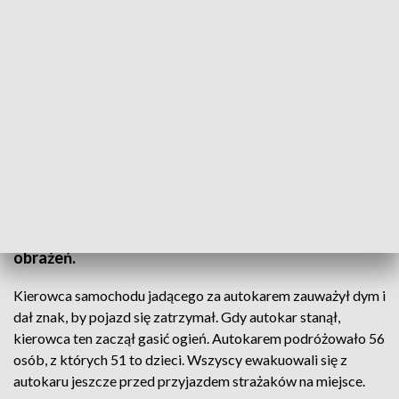
Miejsce pożaru autobusu przewożącego grupę dzieci na trasie S8 w Starych
Babicach k. Warszawy. Fot.: PAP/Paweł Supernak
Na trasie S8 w Starych Babicach zapalił sią autokar
wiozący dzieci. Na szczęście pożar udało się szybko
odkryć i ugasić i nikt nie odniósł poważnych
obrażeń.
Kierowca samochodu jadącego za autokarem zauważył dym i
dał znak, by pojazd się zatrzymał. Gdy autokar stanął,
kierowca ten zaczął gasić ogień. Autokarem podróżowało 56
osób, z których 51 to dzieci. Wszyscy ewakuowali się z
autokaru jeszcze przed przyjazdem strażaków na miejsce.