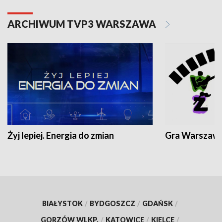
ARCHIWUM TVP3 WARSZAWA
Żyj lepiej. Energia do zmian
Gra Warszaw
BIAŁYSTOK
/
BYDGOSZCZ
/
GDAŃSK
/
GORZÓW WLKP.
/
KATOWICE
/
KIELCE
/