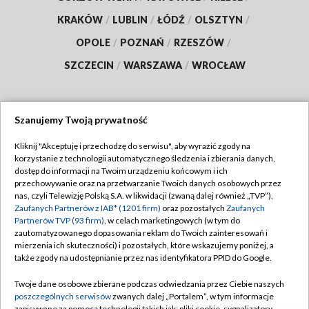
KRAKÓW
/
LUBLIN
/
ŁÓDŹ
/
OLSZTYN
/
OPOLE
/
POZNAŃ
/
RZESZÓW
/
SZCZECIN
/
WARSZAWA
/
WROCŁAW
Szanujemy Twoją prywatność
Dołącz do nas:
Kliknij "Akceptuję i przechodzę do serwisu", aby wyrazić zgody na
korzystanie z technologii automatycznego śledzenia i zbierania danych,
TVP
dostęp do informacji na Twoim urządzeniu końcowym i ich
Abonament TVP
przechowywanie oraz na przetwarzanie Twoich danych osobowych przez
Regulamin TVP
nas, czyli Telewizję Polską S.A. w likwidacji (zwaną dalej również „TVP”),
Emisja w TVP
Zaufanych Partnerów z IAB* (1201 firm)
oraz pozostałych
Zaufanych
Polityka prywatności
Partnerów TVP (93 firm)
, w celach marketingowych (w tym do
Centrum informacji TVP
Moje zgody
zautomatyzowanego dopasowania reklam do Twoich zainteresowań i
mierzenia ich skuteczności) i pozostałych, które wskazujemy poniżej, a
Naziemna Telewizja Cyfrowa
Pomoc
także zgody na udostępnianie przez nas identyfikatora PPID do Google.
Sklep TVP
Biuro reklamy
Twoje dane osobowe zbierane podczas odwiedzania przez Ciebie naszych
Rada Programowa
poszczególnych serwisów
zwanych dalej „Portalem”, w tym informacje
Kontakt
zapisywane za pomocą technologii takich jak: pliki cookie, sygnalizatory