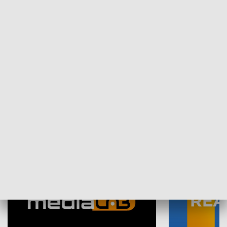
Plebiscyt Najlepsi Sportowcy
Wiadomości 
Warszawy 2025
SPOŁECZEŃSTWO