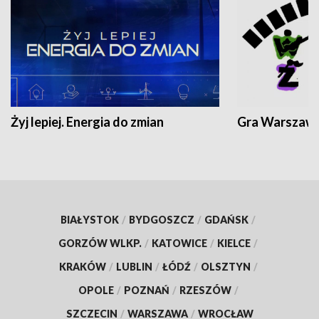
Żyj lepiej. Energia do zmian
Gra Warszaw
BIAŁYSTOK
/
BYDGOSZCZ
/
GDAŃSK
/
GORZÓW WLKP.
/
KATOWICE
/
KIELCE
/
KRAKÓW
/
LUBLIN
/
ŁÓDŹ
/
OLSZTYN
/
OPOLE
/
POZNAŃ
/
RZESZÓW
/
SZCZECIN
/
WARSZAWA
/
WROCŁAW