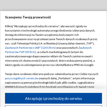
Szanujemy Twoją prywatność
Dołącz do nas:
Kliknij "Akceptuję i przechodzę do serwisu", aby wyrazić zgody na
korzystanie z technologii automatycznego śledzenia i zbierania danych,
TVP
dostęp do informacji na Twoim urządzeniu końcowym i ich
Abonament TVP
przechowywanie oraz na przetwarzanie Twoich danych osobowych przez
Regulamin TVP
nas, czyli Telewizję Polską S.A. w likwidacji (zwaną dalej również „TVP”),
Emisja w TVP
Zaufanych Partnerów z IAB* (1201 firm)
oraz pozostałych
Zaufanych
Polityka prywatności
Partnerów TVP (93 firm)
, w celach marketingowych (w tym do
Centrum informacji TVP
Moje zgody
zautomatyzowanego dopasowania reklam do Twoich zainteresowań i
mierzenia ich skuteczności) i pozostałych, które wskazujemy poniżej, a
Naziemna Telewizja Cyfrowa
Pomoc
także zgody na udostępnianie przez nas identyfikatora PPID do Google.
Sklep TVP
Biuro reklamy
Twoje dane osobowe zbierane podczas odwiedzania przez Ciebie naszych
Rada Programowa
poszczególnych serwisów
zwanych dalej „Portalem”, w tym informacje
Kontakt
zapisywane za pomocą technologii takich jak: pliki cookie, sygnalizatory
System NOS
WWW lub innych podobnych technologii umożliwiających świadczenie
dopasowanych i bezpiecznych usług, personalizację treści oraz reklam,
Informacje o nadawcy
Kanały
udostępnianie funkcji mediów społecznościowych oraz analizowanie
Akceptuję i przechodzę do serwisu
ruchu w Internecie.
Program dla prasy
©2026 Telewizja Polska S.A. w likwidacji