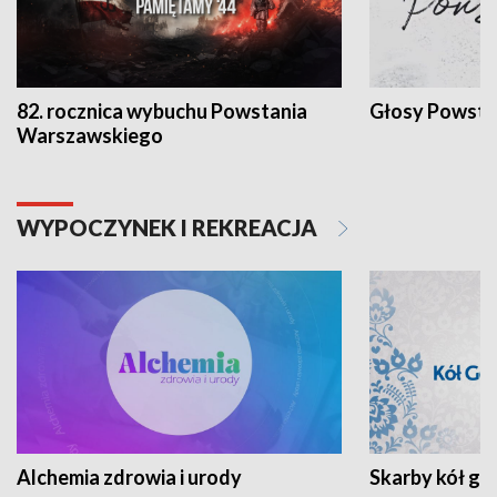
82. rocznica wybuchu Powstania
Głosy Powsta
Warszawskiego
WYPOCZYNEK I REKREACJA
Alchemia zdrowia i urody
Skarby kół go