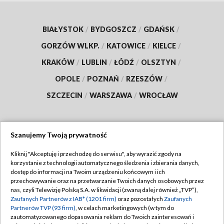
BIAŁYSTOK
/
BYDGOSZCZ
/
GDAŃSK
/
GORZÓW WLKP.
/
KATOWICE
/
KIELCE
/
KRAKÓW
/
LUBLIN
/
ŁÓDŹ
/
OLSZTYN
/
OPOLE
/
POZNAŃ
/
RZESZÓW
/
SZCZECIN
/
WARSZAWA
/
WROCŁAW
Szanujemy Twoją prywatność
Dołącz do nas:
Kliknij "Akceptuję i przechodzę do serwisu", aby wyrazić zgody na
korzystanie z technologii automatycznego śledzenia i zbierania danych,
TVP
dostęp do informacji na Twoim urządzeniu końcowym i ich
Abonament TVP
przechowywanie oraz na przetwarzanie Twoich danych osobowych przez
Regulamin TVP
nas, czyli Telewizję Polską S.A. w likwidacji (zwaną dalej również „TVP”),
Emisja w TVP
Polityka prywatności
Zaufanych Partnerów z IAB* (1201 firm)
oraz pozostałych
Zaufanych
Partnerów TVP (93 firm)
, w celach marketingowych (w tym do
Centrum informacji TVP
Moje zgody
zautomatyzowanego dopasowania reklam do Twoich zainteresowań i