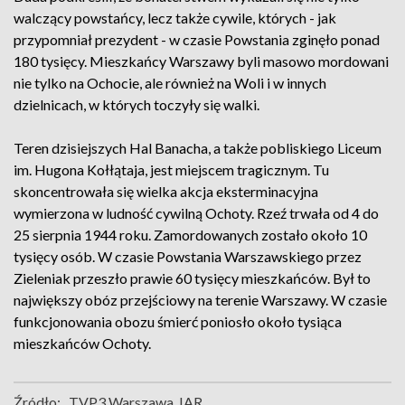
walczący powstańcy, lecz także cywile, których - jak
przypomniał prezydent - w czasie Powstania zginęło ponad
180 tysięcy. Mieszkańcy Warszawy byli masowo mordowani
nie tylko na Ochocie, ale również na Woli i w innych
dzielnicach, w których toczyły się walki.
Teren dzisiejszych Hal Banacha, a także pobliskiego Liceum
im. Hugona Kołłątaja, jest miejscem tragicznym. Tu
skoncentrowała się wielka akcja eksterminacyjna
wymierzona w ludność cywilną Ochoty. Rzeź trwała od 4 do
25 sierpnia 1944 roku. Zamordowanych zostało około 10
tysięcy osób. W czasie Powstania Warszawskiego przez
Zieleniak przeszło prawie 60 tysięcy mieszkańców. Był to
największy obóz przejściowy na terenie Warszawy. W czasie
funkcjonowania obozu śmierć poniosło około tysiąca
mieszkańców Ochoty.
Źródło:
TVP3 Warszawa, IAR