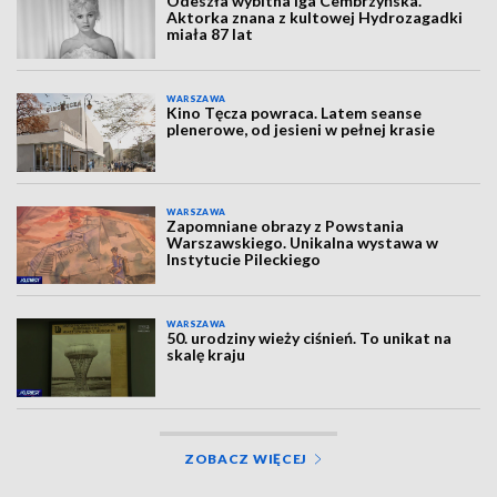
Odeszła wybitna Iga Cembrzyńska.
Aktorka znana z kultowej Hydrozagadki
miała 87 lat
WARSZAWA
Kino Tęcza powraca. Latem seanse
plenerowe, od jesieni w pełnej krasie
WARSZAWA
Zapomniane obrazy z Powstania
Warszawskiego. Unikalna wystawa w
Instytucie Pileckiego
WARSZAWA
50. urodziny wieży ciśnień. To unikat na
skalę kraju
ZOBACZ WIĘCEJ