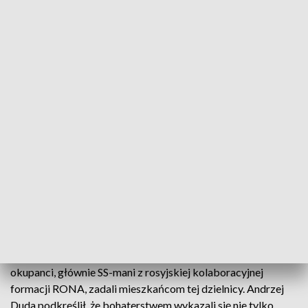
fot. PAP/Rafał Guz
Prezydent Andrzej Duda upamiętnił ofiary
Powstania Warszawskiego, składając kwiaty pod
tablicą poświęconą ofiarom niemieckiego obozu
przejściowego na Zieleniaku na Ochocie.
W wystąpieniu prezydent podkreślił, jak wielkie cierpienia
okupanci, głównie SS-mani z rosyjskiej kolaboracyjnej
formacji RONA, zadali mieszkańcom tej dzielnicy. Andrzej
Duda podkreślił, że bohaterstwem wykazali się nie tylko