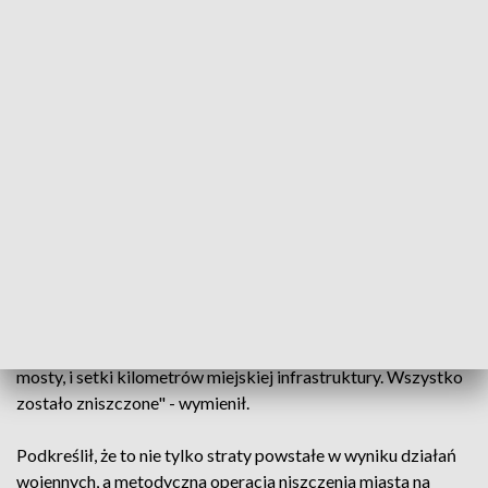
do prezydenta Warszawy Rafała Trzaskowskiego, aby
przyłączył się do żądań polskiego rządu w sprawie reparacji
dla miasta. List kierowany jest do kanclerza Niemiec Olafa
Scholza.
"Polityka może nas dzielić, ale głęboko wierzę, że w tej
sprawie możemy mówić jednym głosem" - podkreślił szef
rządu. Dodał, że Warszawa domaga się reparacji, a polska
racja stanu wymaga, aby wszystkie siły polityczne mówiły w
tej sprawie jednym głosem. Mateusz Morawiecki podkreślił,
że II Wojna Światowa była dla Polski prawdziwym
armagedonem. "Niemcy wymordowali miliony obywateli.
Rabowali kolekcje dzieł sztuki, równali z ziemią miasta, palili
polskie wsie. Setki zabytków, tysiące domów i kamienic,
mosty, i setki kilometrów miejskiej infrastruktury. Wszystko
zostało zniszczone" - wymienił.
Podkreślił, że to nie tylko straty powstałe w wyniku działań
wojennych, a metodyczna operacja niszczenia miasta na