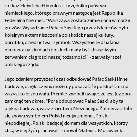
rozkaz Heinricha Himmlera - urzędnika państwa
niemieckiego, którego prawnym następcą jest Republika
Federalna Niemiec. "Warszawa została zamieniona w morze
gruzów. Wysadzanie Pałacu Saskiego przez Niemców było
kolejnym aktem niszczenia polskości: naszej kultury,
dorobku, dziedzictwa i symboli. Wszystkie te działania
okupanta na ziemiach polskich miały być straszliwym
zerwaniem ciągłości naszej tożsamości" - zauważył szef
polskiego rządu.
Jego zdaniem przyszedł czas odbudować Pałac Saski i inne
budowle, dzięki czemu możemy pokazać, że polskość mimo
wszystko przetrwała. Premier zwrócił uwagę, że jest już pora
zamknąć ten okres. "Pora odbudować Pałac Saski, aby ta
piękna budowla, wraz z Grobem Nieznanego Żołnierza, stała
się znowu symbolem Polski nieujarzmionej, Polski
niepodległej, Polski będącej domem dla wszystkich, którzy
chcą w niej żyć i pracować" - mówił Mateusz Morawiecki.