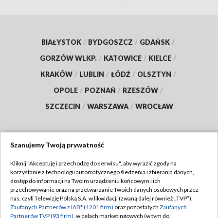
BIAŁYSTOK
/
BYDGOSZCZ
/
GDAŃSK
/
GORZÓW WLKP.
/
KATOWICE
/
KIELCE
/
KRAKÓW
/
LUBLIN
/
ŁÓDŹ
/
OLSZTYN
/
OPOLE
/
POZNAŃ
/
RZESZÓW
/
SZCZECIN
/
WARSZAWA
/
WROCŁAW
Szanujemy Twoją prywatność
Dołącz do nas:
Kliknij "Akceptuję i przechodzę do serwisu", aby wyrazić zgody na
korzystanie z technologii automatycznego śledzenia i zbierania danych,
TVP
dostęp do informacji na Twoim urządzeniu końcowym i ich
Abonament TVP
przechowywanie oraz na przetwarzanie Twoich danych osobowych przez
Regulamin TVP
nas, czyli Telewizję Polską S.A. w likwidacji (zwaną dalej również „TVP”),
Emisja w TVP
Polityka prywatności
Zaufanych Partnerów z IAB* (1201 firm)
oraz pozostałych
Zaufanych
Partnerów TVP (93 firm)
, w celach marketingowych (w tym do