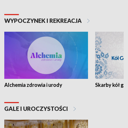
WYPOCZYNEK I REKREACJA
Alchemia zdrowia i urody
Skarby kół go
GALE I UROCZYSTOŚCI