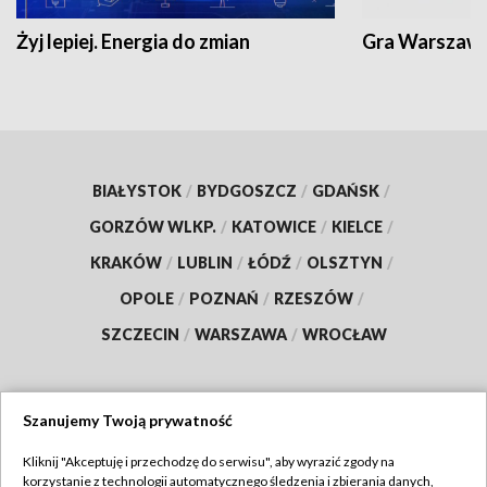
Żyj lepiej. Energia do zmian
Gra Warszaw
BIAŁYSTOK
/
BYDGOSZCZ
/
GDAŃSK
/
GORZÓW WLKP.
/
KATOWICE
/
KIELCE
/
KRAKÓW
/
LUBLIN
/
ŁÓDŹ
/
OLSZTYN
/
OPOLE
/
POZNAŃ
/
RZESZÓW
/
SZCZECIN
/
WARSZAWA
/
WROCŁAW
Szanujemy Twoją prywatność
Dołącz do nas:
Kliknij "Akceptuję i przechodzę do serwisu", aby wyrazić zgody na
korzystanie z technologii automatycznego śledzenia i zbierania danych,
TVP