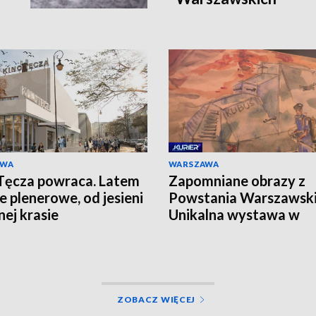
AWA
WARSZAWA
Tęcza powraca. Latem
Zapomniane obrazy z
e plenerowe, od jesieni
Powstania Warszawski
nej krasie
Unikalna wystawa w
Instytucie Pileckiego
ZOBACZ WIĘCEJ