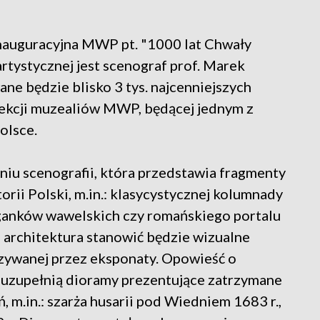
nauguracyjna MWP pt. "1000 lat Chwały
rtystycznej jest scenograf prof. Marek
e będzie blisko 3 tys. najcenniejszych
olekcji muzealiów MWP, będącej jednym z
olsce.
niu scenografii, która przedstawia fragmenty
rii Polski, m.in.: klasycystycznej kolumnady
ganków wawelskich czy romańskiego portalu
architektura stanowić będzie wizualne
azywanej przez eksponaty. Opowieść o
ka uzupełnią dioramy prezentujące zatrzymane
 m.in.: szarża husarii pod Wiedniem 1683 r.,