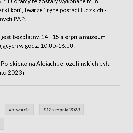
 r. Dioramy te zostały wykonane m.in.
i koni, twarze i ręce postaci ludzkich -
nych PAP.
 jest bezpłatny. 14 i 15 sierpnia muzeum
ających w godz. 10.00-16.00.
olskiego na Alejach Jerozolimskich była
go 2023 r.
#otwarcie
#13 sierpnia 2023
y