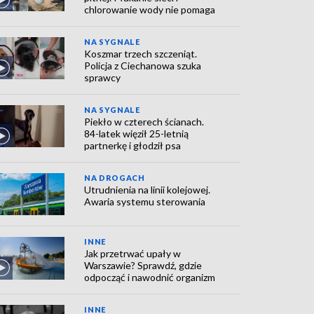
chlorowanie wody nie pomaga
NA SYGNALE
Koszmar trzech szczeniąt.
Policja z Ciechanowa szuka
sprawcy
NA SYGNALE
Piekło w czterech ścianach.
84-latek więził 25-letnią
partnerkę i głodził psa
NA DROGACH
Utrudnienia na linii kolejowej.
Awaria systemu sterowania
INNE
Jak przetrwać upały w
Warszawie? Sprawdź, gdzie
odpocząć i nawodnić organizm
INNE