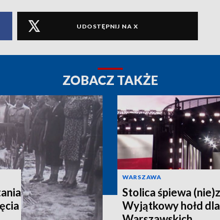
UDOSTĘPNIJ NA X
ZOBACZ TAKŻE
WARSZAWA
ania
Stolica śpiewa (nie)
ęcia
Wyjątkowy hołd dl
Warszawskich