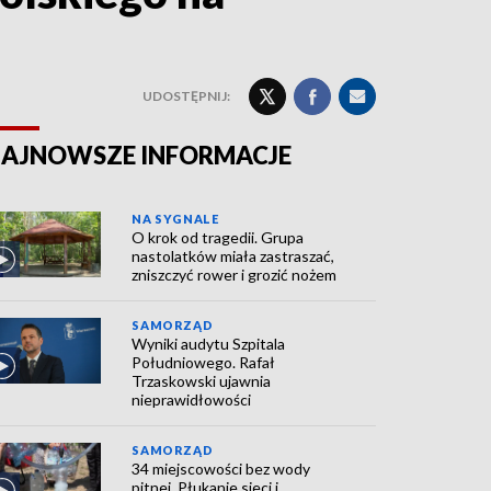
UDOSTĘPNIJ:
AJNOWSZE INFORMACJE
NA SYGNALE
O krok od tragedii. Grupa
nastolatków miała zastraszać,
zniszczyć rower i grozić nożem
SAMORZĄD
Wyniki audytu Szpitala
Południowego. Rafał
Trzaskowski ujawnia
nieprawidłowości
SAMORZĄD
34 miejscowości bez wody
pitnej. Płukanie sieci i