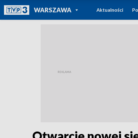
POWRÓT DO
WARSZAWA
Aktualności
Po
TVP REGIONY
Otwarcie nowej si