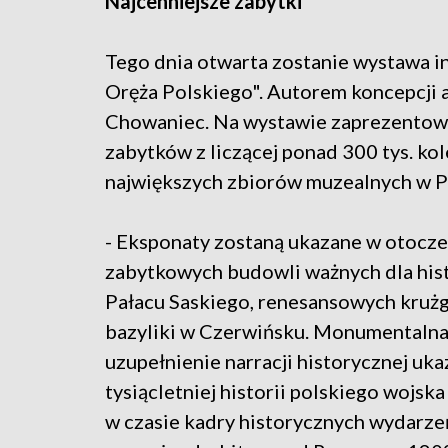
Najcenniejsze zabytki
Tego dnia otwarta zostanie wystawa i
Oręża Polskiego". Autorem koncepcji a
Chowaniec. Na wystawie zaprezentowan
zabytków z liczącej ponad 300 tys. k
największych zbiorów muzealnych w P
- Eksponaty zostaną ukazane w otocze
zabytkowych budowli ważnych dla histo
Pałacu Saskiego, renesansowych kruż
bazyliki w Czerwińsku. Monumentalna 
uzupełnienie narracji historycznej uk
tysiącletniej historii polskiego wojs
w czasie kadry historycznych wydarzeń,