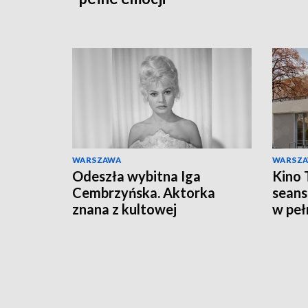
WARSZAWA
WARSZ
Odeszła wybitna Iga
Kino 
Cembrzyńska. Aktorka
seans
znana z kultowej
w peł
Hydrozagadki miała 87 lat