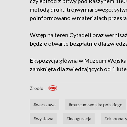
czy epizod z bitwy pod Raszynem 1809
metodą druku trójwymiarowego: sylwetk
poinformowano w materiałach przesła
Wstęp na teren Cytadeli oraz wernisaż
będzie otwarte bezpłatnie dla zwiedz
Ekspozycja główna w Muzeum Wojska P
zamknięta dla zwiedzających od 1 lute
Źródło:
#warszawa
#muzeum wojska polskiego
#wystawa
#inauguracja
#eksponat